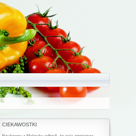
CIEKAWOSTKI
Naukowcy z Meksyku odkryli, że soja zmniejsza