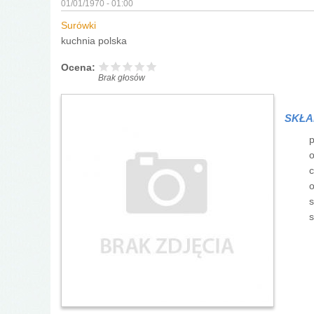
01/01/1970 - 01:00
Surówki
kuchnia polska
Ocena:
Brak głosów
SKŁA
p
o
c
o
s
s