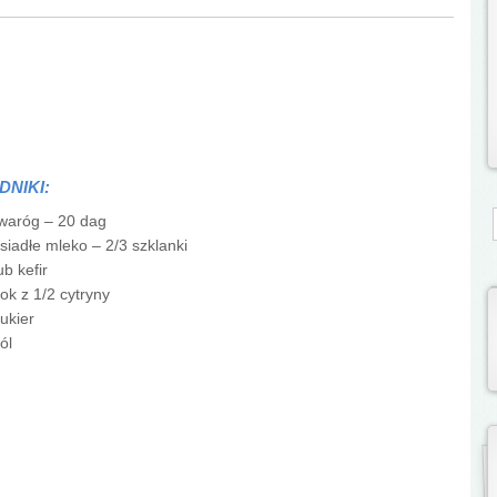
DNIKI:
S
waróg – 20 dag
siadłe mleko – 2/3 szklanki
ub kefir
ok z 1/2 cytryny
ukier
ól