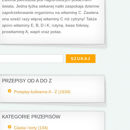
świata. Jedna łyżka siekanej natki zaspokaja dzienne
zapotrzebowanie organizmu na witaminę C. Zawiera
ona sześć razy więcej witaminy C niż cytryny! Także
sporo witaminy E, B, D i K, rutynę, kwas foliowy,
prowitaminę A, wapń oraz potas.
Formularz wyszukiwania
zukaj
PRZEPISY OD A DO Z
Przepisy kulinarne A - Z (1634)
KATEGORIE PRZEPISÓW
Ciasta i torty (134)