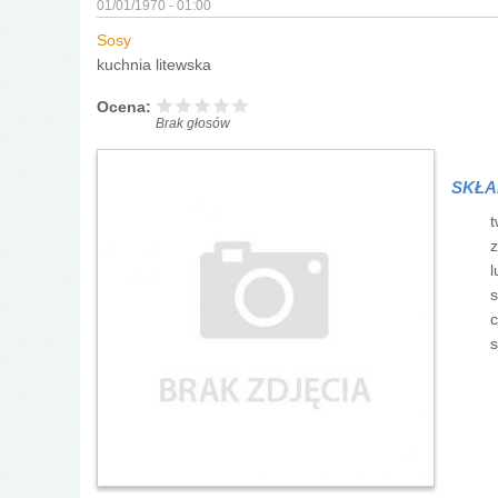
01/01/1970 - 01:00
Sosy
kuchnia litewska
Ocena:
Brak głosów
SKŁA
t
z
l
s
c
s