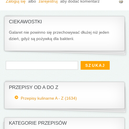
Zaloguj się
albo
zarejestruj
aby dodać komentarz
CIEKAWOSTKI
Galaret nie powinno się przechowywać dłużej niż jeden
dzień, gdyż są pożywką dla bakterii.
Formularz wyszukiwania
Szukaj
PRZEPISY OD A DO Z
Przepisy kulinarne A - Z (1634)
KATEGORIE PRZEPISÓW