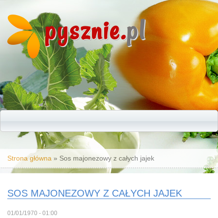
pysznie.
pl
Jesteś tutaj
Strona główna
» Sos majonezowy z całych jajek
SOS MAJONEZOWY Z CAŁYCH JAJEK
01/01/1970 - 01:00