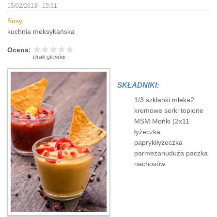
15/02/2013 - 15:31
Sosy
kuchnia meksykańska
Ocena:
Brak głosów
SKŁADNIKI:
1/3 szklanki mleka2
kremowe serki topione
MSM Mońki (2x11
łyżeczka
paprykiłyżeczka
parmezanuduża paczka
nachosów