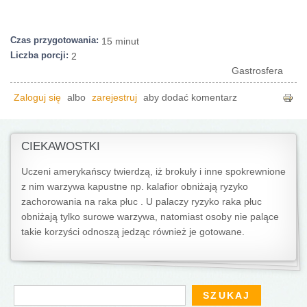
Czas przygotowania:
15 minut
Liczba porcji:
2
Gastrosfera
Zaloguj się
albo
zarejestruj
aby dodać komentarz
CIEKAWOSTKI
Uczeni amerykańscy twierdzą, iż brokuły i inne spokrewnione
z nim warzywa kapustne np. kalafior obniżają ryzyko
zachorowania na raka płuc . U palaczy ryzyko raka płuc
obniżają tylko surowe warzywa, natomiast osoby nie palące
takie korzyści odnoszą jedząc również je gotowane.
Formularz wyszukiwania
Szukaj