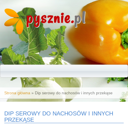
pysznie.
pl
Jesteś tutaj
Strona główna
» Dip serowy do nachosów i innych przekąse
DIP SEROWY DO NACHOSÓW I INNYCH
PRZEKĄSE