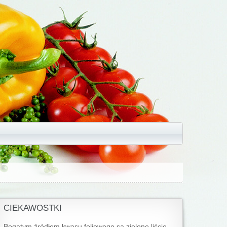
CIEKAWOSTKI
Bogatym źródłem kwasu foliowego są zielone liście