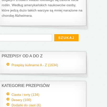
roślin. Według amerykańskich naukowców osoby,
które jedzą dużo takich warzyw są mniej narażone na
chorobę Alzheimera.
Formularz wyszukiwania
zukaj
PRZEPISY OD A DO Z
Przepisy kulinarne A - Z (1634)
KATEGORIE PRZEPISÓW
Ciasta i torty (134)
Desery (100)
Dodatki do ciast (6)