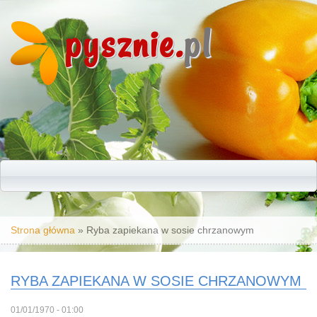
pysznie.
pl
Jesteś tutaj
Strona główna
» Ryba zapiekana w sosie chrzanowym
RYBA ZAPIEKANA W SOSIE CHRZANOWYM
01/01/1970 - 01:00