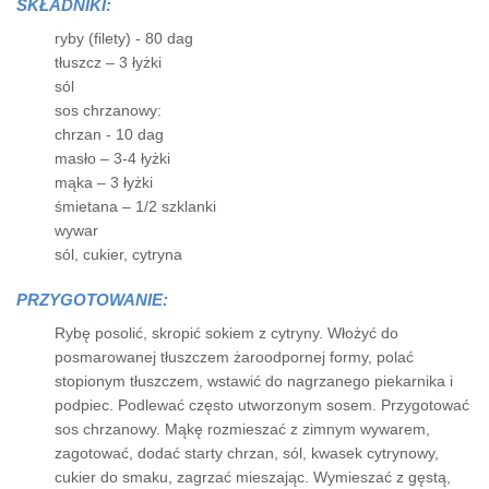
SKŁADNIKI:
ryby (filety) - 80 dag
tłuszcz – 3 łyżki
sól
sos chrzanowy:
chrzan - 10 dag
masło – 3-4 łyżki
mąka – 3 łyżki
śmietana – 1/2 szklanki
wywar
sól, cukier, cytryna
PRZYGOTOWANIE:
Rybę posolić, skropić sokiem z cytryny. Włożyć do
posmarowanej tłuszczem żaroodpornej formy, polać
stopionym tłuszczem, wstawić do nagrzanego piekarnika i
podpiec. Podlewać często utworzonym sosem. Przygotować
sos chrzanowy. Mąkę rozmieszać z zimnym wywarem,
zagotować, dodać starty chrzan, sól, kwasek cytrynowy,
cukier do smaku, zagrzać mieszając. Wymieszać z gęstą,