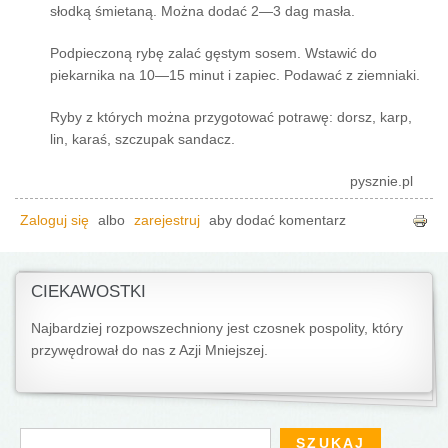
słodką śmietaną. Można dodać 2—3 dag masła.
Podpieczoną rybę zalać gęstym sosem. Wstawić do
piekarnika na 10—15 minut i zapiec. Podawać z ziemniaki.
Ryby z których można przygotować potrawę: dorsz, karp,
lin, karaś, szczupak sandacz.
pysznie.pl
Zaloguj się
albo
zarejestruj
aby dodać komentarz
CIEKAWOSTKI
Najbardziej rozpowszechniony jest czosnek pospolity, który
przywędrował do nas z Azji Mniejszej.
Formularz wyszukiwania
Szukaj