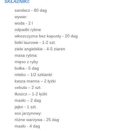
SKŁADNIKI:
sandacz - 80 dag
wywar:
woda - 2 l
odpadki rybne
włoszczyzna bez kapusty - 20 dag
listki laurowe - 1-2 szt.
ziele angielskie - 4-5 ziaren
masa rybna:
mięso z ryby
bułka - 5 dag
mleko – 1/2 szklanki
kasza manna – 2 łyżki
cebula – 2 szt.
tłuszcz – 1-2 łyżki
masło – 2 dag
jajko - 1 szt.
sos jarzynowy:
różne warzywa - 25 dag
masło - 4 dag