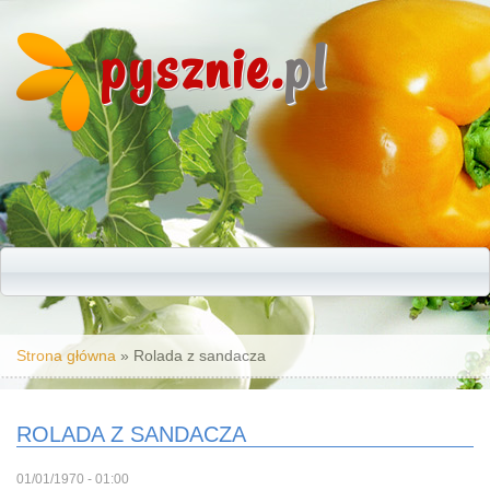
pysznie.
pl
Jesteś tutaj
Strona główna
» Rolada z sandacza
ROLADA Z SANDACZA
01/01/1970 - 01:00