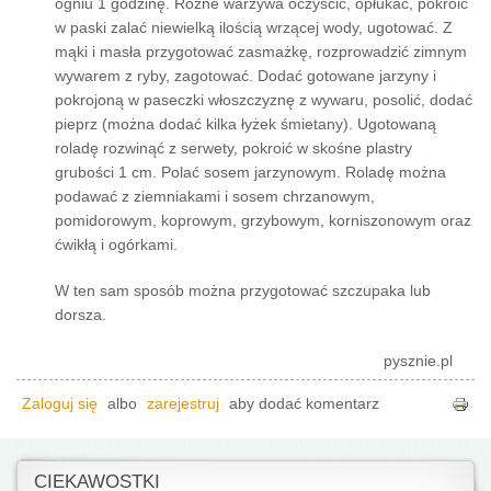
ogniu 1 godzinę. Różne warzywa oczyścić, opłukać, pokroić
w paski zalać niewielką ilością wrzącej wody, ugotować. Z
mąki i masła przygotować zasmażkę, rozprowadzić zimnym
wywarem z ryby, zagotować. Dodać gotowane jarzyny i
pokrojoną w paseczki włoszczyznę z wywaru, posolić, dodać
pieprz (można dodać kilka łyżek śmietany). Ugotowaną
roladę rozwinąć z serwety, pokroić w skośne plastry
grubości 1 cm. Polać sosem jarzynowym. Roladę można
podawać z ziemniakami i sosem chrzanowym,
pomidorowym, koprowym, grzybowym, korniszonowym oraz
ćwikłą i ogórkami.
W ten sam sposób można przygotować szczupaka lub
dorsza.
pysznie.pl
Zaloguj się
albo
zarejestruj
aby dodać komentarz
CIEKAWOSTKI