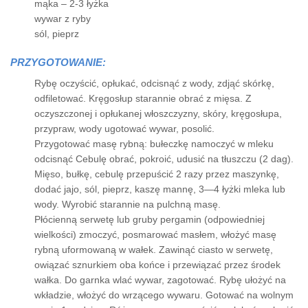
mąka – 2-3 łyżka
wywar z ryby
sól, pieprz
PRZYGOTOWANIE:
Rybę oczyścić, opłukać, odcisnąć z wody, zdjąć skórkę,
odfiletować. Kręgosłup starannie obrać z mięsa. Z
oczyszczonej i opłukanej włoszczyzny, skóry, kręgosłupa,
przypraw, wody ugotować wywar, posolić.
Przygotować masę rybną: bułeczkę namoczyć w mleku
odcisnąć Cebulę obrać, pokroić, udusić na tłuszczu (2 dag).
Mięso, bułkę, cebulę przepuścić 2 razy przez maszynkę,
dodać jajo, sól, pieprz, kaszę mannę, 3—4 łyżki mleka lub
wody. Wyrobić starannie na pulchną masę.
Płócienną serwetę lub gruby pergamin (odpowiedniej
wielkości) zmoczyć, posmarować masłem, włożyć masę
rybną uformowaną w wałek. Zawinąć ciasto w serwetę,
owiązać sznurkiem oba końce i przewiązać przez środek
wałka. Do garnka wlać wywar, zagotować. Rybę ułożyć na
wkładzie, włożyć do wrzącego wywaru. Gotować na wolnym