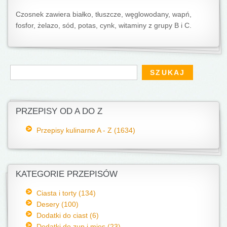
Czosnek zawiera białko, tłuszcze, węglowodany, wapń,
fosfor, żelazo, sód, potas, cynk, witaminy z grupy B i C.
Formularz wyszukiwania
Szukaj
PRZEPISY OD A DO Z
Przepisy kulinarne A - Z (1634)
KATEGORIE PRZEPISÓW
Ciasta i torty (134)
Desery (100)
Dodatki do ciast (6)
Dodatki do zup i mięs (23)