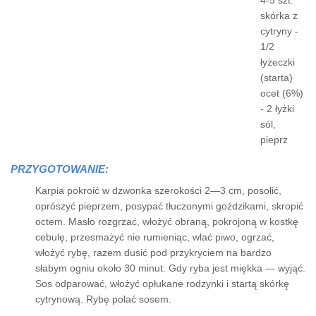
4-5 szt.
skórka z
cytryny -
1/2
łyżeczki
(starta)
ocet (6%)
- 2 łyżki
sól,
pieprz
PRZYGOTOWANIE:
Karpia pokroić w dzwonka szerokości 2—3 cm, posolić,
oprószyć pieprzem, posypać tłuczonymi goździkami, skropić
octem. Masło rozgrzać, włożyć obraną, pokrojoną w kostkę
cebulę, przesmażyć nie rumieniąc, wlać piwo, ogrzać,
włożyć rybę, razem dusić pod przykryciem na bardzo
słabym ogniu około 30 minut. Gdy ryba jest miękka — wyjąć.
Sos odparować, włożyć opłukane rodzynki i startą skórkę
cytrynową. Rybę polać sosem.