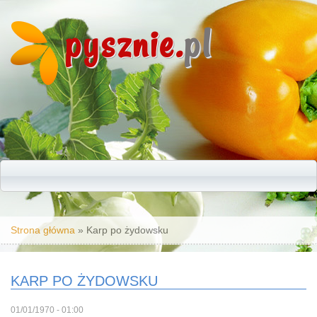
pysznie.
pl
Jesteś tutaj
Strona główna
» Karp po żydowsku
KARP PO ŻYDOWSKU
01/01/1970 - 01:00