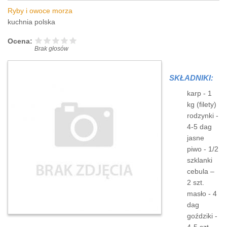
Ryby i owoce morza
kuchnia polska
Ocena:
Brak głosów
SKŁADNIKI:
karp - 1
kg (filety)
rodzynki -
4-5 dag
jasne
piwo - 1/2
szklanki
cebula –
2 szt.
masło - 4
dag
goździki -