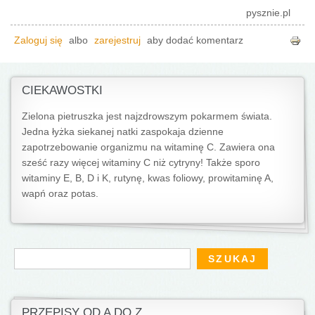
pysznie.pl
Zaloguj się
albo
zarejestruj
aby dodać komentarz
CIEKAWOSTKI
Zielona pietruszka jest najzdrowszym pokarmem świata.
Jedna łyżka siekanej natki zaspokaja dzienne
zapotrzebowanie organizmu na witaminę C. Zawiera ona
sześć razy więcej witaminy C niż cytryny! Także sporo
witaminy E, B, D i K, rutynę, kwas foliowy, prowitaminę A,
wapń oraz potas.
Formularz wyszukiwania
Szukaj
PRZEPISY OD A DO Z