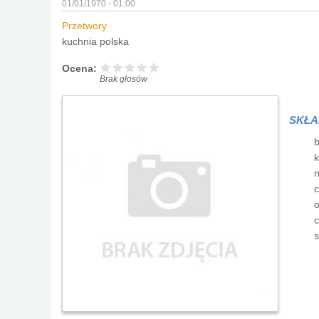
01/01/1970 - 01:00
Przetwory
kuchnia polska
Ocena:
Brak głosów
SKŁA
b
k
n
c
o
c
s