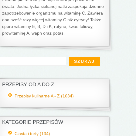
świata. Jedna łyżka siekanej natki zaspokaja dzienne
zapotrzebowanie organizmu na witaminę C. Zawiera
ona sześć razy więcej witaminy C niż cytryny! Także
sporo witaminy E, B, D i K, rutynę, kwas foliowy,
prowitaminę A, wapń oraz potas.
Formularz wyszukiwania
zukaj
PRZEPISY OD A DO Z
Przepisy kulinarne A - Z (1634)
KATEGORIE PRZEPISÓW
Ciasta i torty (134)