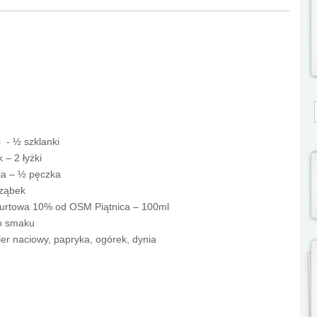
S
i - ½ szklanki
k – 2 łyżki
ia – ½ pęczka
 ząbek
gurtowa 10% od OSM Piątnica – 100ml
do smaku
er naciowy, papryka, ogórek, dynia