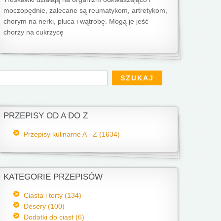
moczopędnie, zalecane są reumatykom, artretykom,
chorym na nerki, płuca i wątrobę. Mogą je jeść
chorzy na cukrzycę
Formularz wyszukiwania
zukaj
PRZEPISY OD A DO Z
Przepisy kulinarne A - Z (1634)
KATEGORIE PRZEPISÓW
Ciasta i torty (134)
Desery (100)
Dodatki do ciast (6)