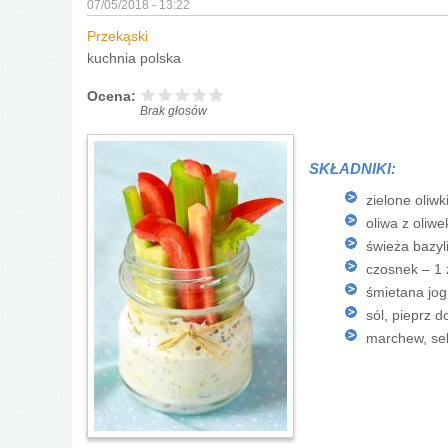
07/05/2018 - 13:22
Przekąski
kuchnia polska
Ocena:
Brak głosów
SKŁADNIKI:
zielone oliwk
oliwa z oliwe
świeża bazyl
czosnek – 1
śmietana jo
sól, pieprz 
marchew, sel