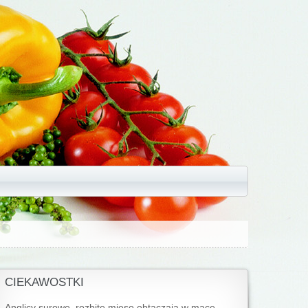
CIEKAWOSTKI
Anglicy surowe, rozbite mięso obtaczają w mące