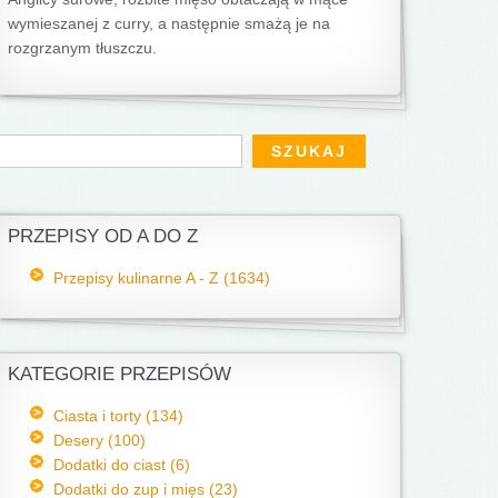
wymieszanej z curry, a następnie smażą je na
rozgrzanym tłuszczu.
Formularz wyszukiwania
zukaj
PRZEPISY OD A DO Z
Przepisy kulinarne A - Z (1634)
KATEGORIE PRZEPISÓW
Ciasta i torty (134)
Desery (100)
Dodatki do ciast (6)
Dodatki do zup i mięs (23)