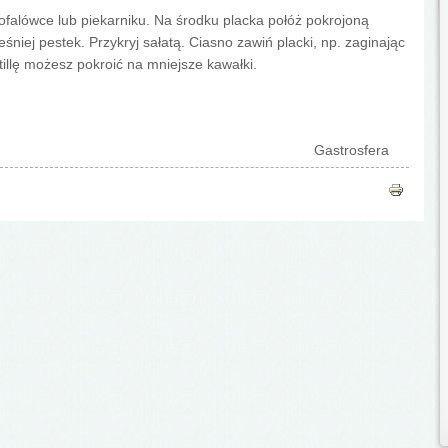
krofalówce lub piekarniku. Na środku placka połóż pokrojoną
niej pestek. Przykryj sałatą. Ciasno zawiń placki, np. zaginając
tillę możesz pokroić na mniejsze kawałki.
Gastrosfera