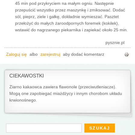
45 min pod przykryciem na małym ogniu. Następnie
przepuścić wszystko przez maszynkę i zmiksować. Dodać
sól, pieprz, ziele i gałkę, dokładnie wymieszać. Pasztet
przełożyć do małych żaroodpornych foremek (kokilek),
wstawić do nagrzanego piekarnika i zapiekać około 25 min.
pysznie.pl
Zaloguj się
albo
zarejestruj
aby dodać komentarz
CIEKAWOSTKI
Ziarno kakaowca zawiera flawonole (przeciwutleniacze).
Mogą one zapobiegać miażdżycy i innym chorobom układu
krwionośnego.
Formularz wyszukiwania
Szukaj