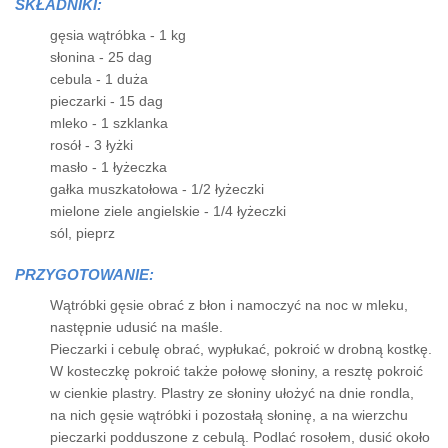
SKŁADNIKI:
gęsia wątróbka - 1 kg
słonina - 25 dag
cebula - 1 duża
pieczarki - 15 dag
mleko - 1 szklanka
rosół - 3 łyżki
masło - 1 łyżeczka
gałka muszkatołowa - 1/2 łyżeczki
mielone ziele angielskie - 1/4 łyżeczki
sól, pieprz
PRZYGOTOWANIE:
Wątróbki gęsie obrać z błon i namoczyć na noc w mleku,
następnie udusić na maśle.
Pieczarki i cebulę obrać, wypłukać, pokroić w drobną kostkę.
W kosteczkę pokroić także połowę słoniny, a resztę pokroić
w cienkie plastry. Plastry ze słoniny ułożyć na dnie rondla,
na nich gęsie wątróbki i pozostałą słoninę, a na wierzchu
pieczarki podduszone z cebulą. Podlać rosołem, dusić około