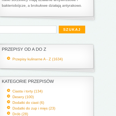
bakteriobójcze, a brokułowe działają antyrakowo.
Formularz wyszukiwania
zukaj
PRZEPISY OD A DO Z
Przepisy kulinarne A - Z (1634)
KATEGORIE PRZEPISÓW
Ciasta i torty (134)
Desery (100)
Dodatki do ciast (6)
Dodatki do zup i mięs (23)
Drób (28)