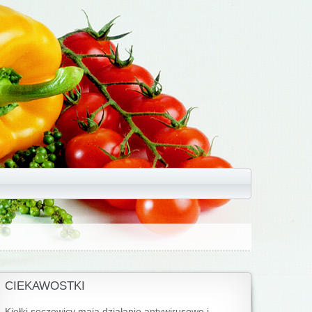
CIEKAWOSTKI
Kiełki soczewicy mają działanie antywirusowe i