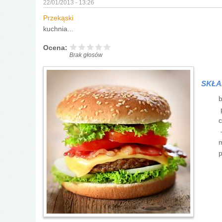
22/01/2013 - 13:26
Przekąski
kuchnia...
Ocena:
Brak głosów
SKŁA
b
p
c
-
m
p