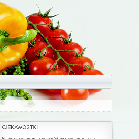
CIEKAWOSTKI
Najbardziej popularne wśród owoców morza są