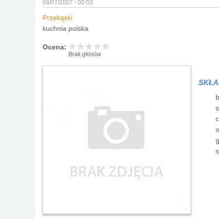
08/07/2007 - 00:03
Przekąski
kuchnia polska
Ocena:
Brak głosów
SKŁA
b
s
c
o
s