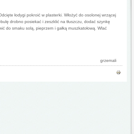
Odcięte łodygi pokroić w plasterki. Włożyć do osolonej wrzącej
bulę drobno posiekać i zeszklić na tłuszczu, dodać szynkę
awić do smaku solą, pieprzem i gałką muszkatołową. Wlać
grzemali