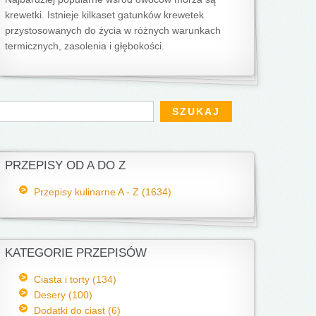
krewetki. Istnieje kilkaset gatunków krewetek
przystosowanych do życia w różnych warunkach
termicznych, zasolenia i głębokości.
Formularz wyszukiwania
zukaj
PRZEPISY OD A DO Z
Przepisy kulinarne A - Z (1634)
KATEGORIE PRZEPISÓW
Ciasta i torty (134)
Desery (100)
Dodatki do ciast (6)