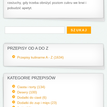
rzeżuchy, gdy trzeba obniżyć poziom cukru we krwi i
pobudzić apetyt.
Formularz wyszukiwania
Szukaj
PRZEPISY OD A DO Z
Przepisy kulinarne A - Z (1634)
KATEGORIE PRZEPISÓW
Ciasta i torty (134)
Desery (100)
Dodatki do ciast (6)
Dodatki do zup i mięs (23)