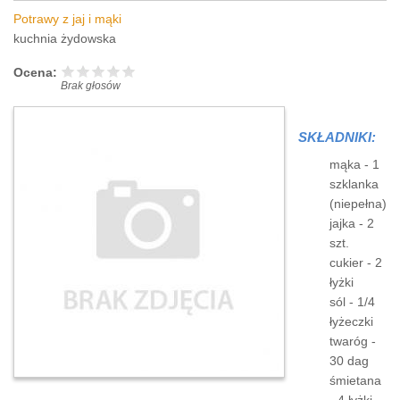
Potrawy z jaj i mąki
kuchnia żydowska
Ocena:
Brak głosów
SKŁADNIKI:
mąka - 1
szklanka
(niepełna)
jajka - 2
szt.
cukier - 2
łyżki
sól - 1/4
łyżeczki
twaróg -
30 dag
śmietana