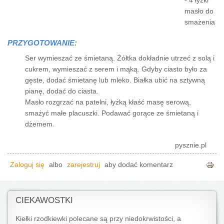
- 4 łyżki
masło do
smażenia
PRZYGOTOWANIE:
Ser wymieszać ze śmietaną. Żółtka dokładnie utrzeć z solą i
cukrem, wymieszać z serem i mąką. Gdyby ciasto było za
gęste, dodać śmietanę lub mleko. Białka ubić na sztywną
pianę, dodać do ciasta.
Masło rozgrzać na patelni, łyżką kłaść masę serową,
smażyć małe placuszki. Podawać gorące ze śmietaną i
dżemem.
pysznie.pl
Zaloguj się
albo
zarejestruj
aby dodać komentarz
CIEKAWOSTKI
Kiełki rzodkiewki polecane są przy niedokrwistości, a