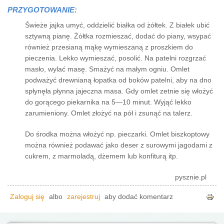
PRZYGOTOWANIE:
Świeże jajka umyć, oddzielić białka od żółtek. Z białek ubić
sztywną pianę. Żółtka rozmieszać, dodać do piany, wsypać
również przesianą mąkę wymieszaną z proszkiem do
pieczenia. Lekko wymieszać, posolić. Na patelni rozgrzać
masło, wylać masę. Smażyć na małym ogniu. Omlet
podważyć drewnianą łopatka od boków patelni, aby na dno
spłynęła płynna jajeczna masa. Gdy omlet zetnie się włożyć
do gorącego piekarnika na 5—10 minut. Wyjąć lekko
zarumieniony. Omlet złożyć na pół i zsunąć na talerz.
Do środka można włożyć np. pieczarki. Omlet biszkoptowy
można również podawać jako deser z surowymi jagodami z
cukrem, z marmoladą, dżemem lub konfiturą itp.
pysznie.pl
Zaloguj się
albo
zarejestruj
aby dodać komentarz