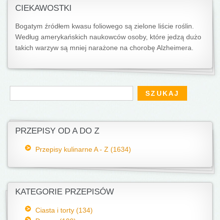
CIEKAWOSTKI
Bogatym źródłem kwasu foliowego są zielone liście roślin.
Według amerykańskich naukowców osoby, które jedzą dużo
takich warzyw są mniej narażone na chorobę Alzheimera.
Formularz wyszukiwania
Szukaj
PRZEPISY OD A DO Z
Przepisy kulinarne A - Z (1634)
KATEGORIE PRZEPISÓW
Ciasta i torty (134)