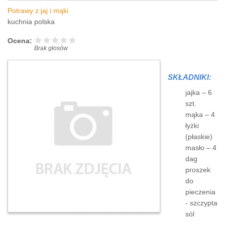
Potrawy z jaj i mąki
kuchnia polska
Ocena:
Brak głosów
SKŁADNIKI:
jajka – 6
szt.
mąka – 4
łyżki
(płaskie)
masło – 4
dag
proszek
do
pieczenia
- szczypta
sól