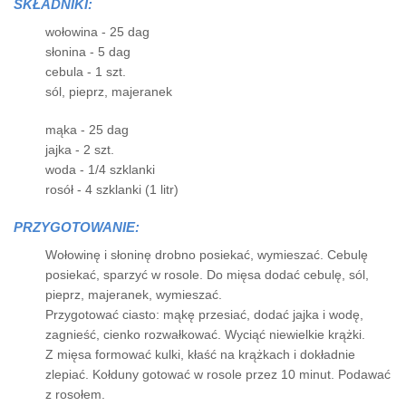
SKŁADNIKI:
wołowina - 25 dag
słonina - 5 dag
cebula - 1 szt.
sól, pieprz, majeranek
mąka - 25 dag
jajka - 2 szt.
woda - 1/4 szklanki
rosół - 4 szklanki (1 litr)
PRZYGOTOWANIE:
Wołowinę i słoninę drobno posiekać, wymieszać. Cebulę
posiekać, sparzyć w rosole. Do mięsa dodać cebulę, sól,
pieprz, majeranek, wymieszać.
Przygotować ciasto: mąkę przesiać, dodać jajka i wodę,
zagnieść, cienko rozwałkować. Wyciąć niewielkie krążki.
Z mięsa formować kulki, kłaść na krążkach i dokładnie
zlepiać. Kołduny gotować w rosole przez 10 minut. Podawać
z rosołem.