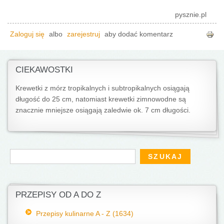
pysznie.pl
Zaloguj się
albo
zarejestruj
aby dodać komentarz
CIEKAWOSTKI
Krewetki z mórz tropikalnych i subtropikalnych osiągają
długość do 25 cm, natomiast krewetki zimnowodne są
znacznie mniejsze osiągają zaledwie ok. 7 cm długości.
Formularz wyszukiwania
Szukaj
PRZEPISY OD A DO Z
Przepisy kulinarne A - Z (1634)