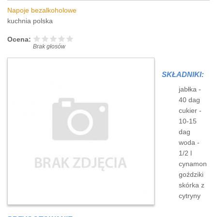
Napoje bezalkoholowe
kuchnia polska
Ocena:
Brak głosów
SKŁADNIKI:
jabłka -
40 dag
cukier -
10-15
dag
woda -
1/2 l
cynamon
goździki
skórka z
cytryny