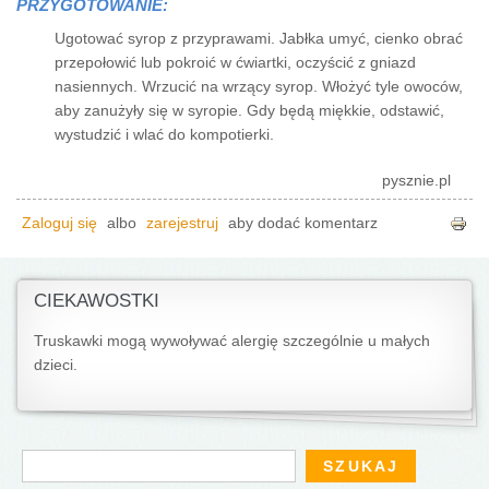
PRZYGOTOWANIE:
Ugotować syrop z przyprawami. Jabłka umyć, cienko obrać
przepołowić lub pokroić w ćwiartki, oczyścić z gniazd
nasiennych. Wrzucić na wrzący syrop. Włożyć tyle owoców,
aby zanużyły się w syropie. Gdy będą miękkie, odstawić,
wystudzić i wlać do kompotierki.
pysznie.pl
Zaloguj się
albo
zarejestruj
aby dodać komentarz
CIEKAWOSTKI
Truskawki mogą wywoływać alergię szczególnie u małych
dzieci.
Formularz wyszukiwania
Szukaj