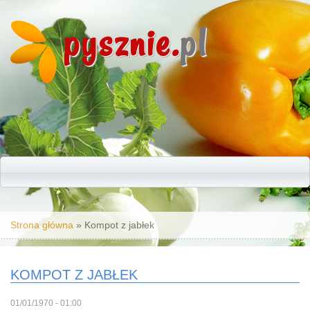
pysznie.
pl
Jesteś tutaj
Strona główna
» Kompot z jabłek
KOMPOT Z JABŁEK
01/01/1970 - 01:00