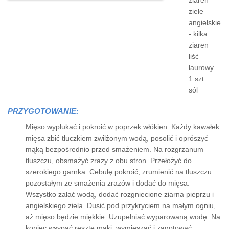
ziaren
ziele
angielskie
- kilka
ziaren
liść
laurowy –
1 szt.
sól
PRZYGOTOWANIE:
Mięso wypłukać i pokroić w poprzek włókien. Każdy kawałek
mięsa zbić tłuczkiem zwilżonym wodą, posolić i oprószyć
mąką bezpośrednio przed smażeniem. Na rozgrzanum
tłuszczu, obsmażyć zrazy z obu stron. Przełożyć do
szerokiego garnka. Cebulę pokroić, zrumienić na tłuszczu
pozostałym ze smażenia zrazów i dodać do mięsa.
Wszystko zalać wodą, dodać rozgniecione ziarna pieprzu i
angielskiego ziela. Dusić pod przykryciem na małym ogniu,
aż mięso będzie miękkie. Uzupełniać wyparowaną wodę. Na
koniec wsypać resztę mąki, wymieszać i zagotować.