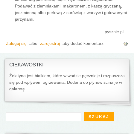
Podawać z ziemniakami, makaronem, z kaszą gryczaną,
jęczmienną albo perłową z surówką z warzyw i gotowanymi
jarzynami.
pysznie.pl
Zaloguj się
albo
zarejestruj
aby dodać komentarz
CIEKAWOSTKI
Żelatyna jest białkiem, które w wodzie pęcznieje i rozpuszcza
się pod wpływem ogrzewania. Dodana do płynów ścina je w
galaretę.
Formularz wyszukiwania
Szukaj