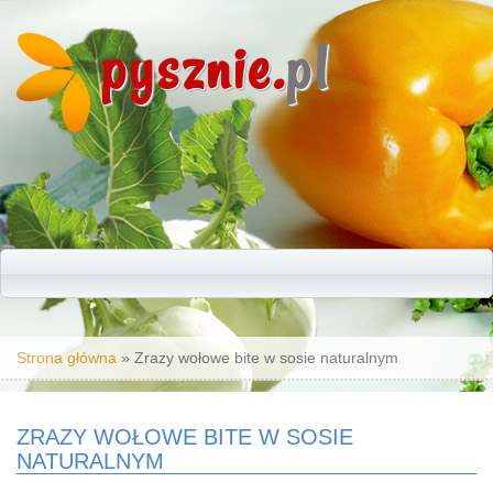
pysznie.
pl
Jesteś tutaj
Strona główna
» Zrazy wołowe bite w sosie naturalnym
ZRAZY WOŁOWE BITE W SOSIE
NATURALNYM