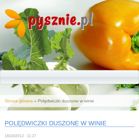
pysznie.
pl
Jesteś tutaj
Strona główna
» Polędwiczki duszone w winie
POLĘDWICZKI DUSZONE W WINIE
18/10/2012 - 11:27