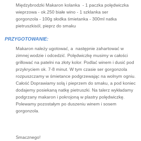
Międzybrodzki Makaron kolanka - 1 paczka polędwiczka
wieprzowa - ok.250 białe wino - 1 szklanka ser
gorgonzola - 100g słodka śmietanka - 300ml natka
pietruszkisól, pieprz do smaku
PRZYGOTOWANIE:
Makaron należy ugotować, a następnie zahartować w
zimnej wodzie i odcedzić. Polędwiczkę musimy w całości
grillować na patelni na złoty kolor. Podlać winem i dusić pod
przykryciem ok. 7-8 minut. W tym czasie ser gorgonzola
rozpuszczamy w śmietance podgrzewając na wolnym ogniu.
Całość Doprawiamy solą i pieprzem do smaku, a pod koniec
dodajemy posiekaną natkę pietruszki. Na talerz wykładamy
podgrzany makaron i pokrojoną w plastry polędwiczkę.
Polewamy pozostałym po duszeniu winem i sosem
gorgonzola.
Smacznego!