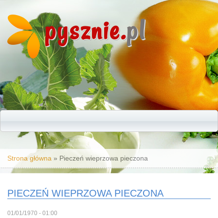
pysznie.
pl
Jesteś tutaj
Strona główna
» Pieczeń wieprzowa pieczona
PIECZEŃ WIEPRZOWA PIECZONA
01/01/1970 - 01:00