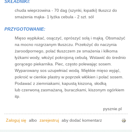
SKŁADNIKI:
chuda wieprzowina - 70 dag (szynki, łopatki) tłuszcz do
smażenia mąka- 1 łyżka cebula - 2 szt. sól
PRZYGOTOWANIE:
Mięso wypłukać, osączyć, oprószyć solą i mąką. Obsmażyć
na mocno rozgrzanym tłuszczu. Przełożyć do naczynia
żaroodpornego, polać tłuszczem ze smażenia i kilkoma
łyżkami wody, włożyć pokrojoną cebulą. Wstawić do średnio
gorącego piekarnika. Piec, często polewając sosem.
Wyparowany sos uzupełniać wodą. Miękkie mięso wyjąć,
pokroić w cienkie plastry w poprzek włókien i polać sosem.
Podawać z ziemniakami, kapustą kiszoną, słodką
lub czerwoną zasmażaną, buraczkami, kiszonym ogórkiem
itp.
pysznie.pl
Zaloguj się
albo
zarejestruj
aby dodać komentarz