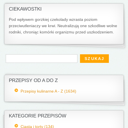
CIEKAWOSTKI
Pod wpływem gorzkiej czekolady wzrasta poziom
przeciwutleniaczy we krwi. Neutralizują one szkodliwe wolne
rodniki, chroniąc komórki organizmu przed uszkodzeniem.
Formularz wyszukiwania
Szukaj
PRZEPISY OD A DO Z
Przepisy kulinarne A - Z (1634)
KATEGORIE PRZEPISÓW
Ciasta i torty (134)