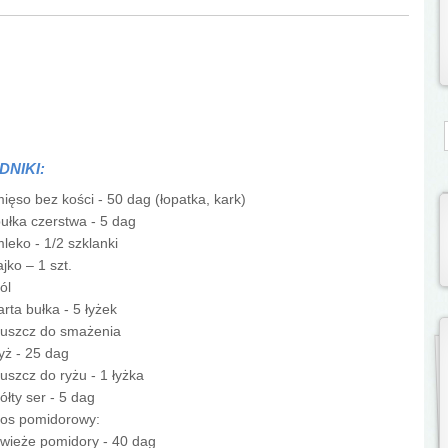
S
DNIKI:
ięso bez kości - 50 dag (łopatka, kark)
ułka czerstwa - 5 dag
leko - 1/2 szklanki
ajko – 1 szt.
ól
arta bułka - 5 łyżek
łuszcz do smażenia
yż - 25 dag
łuszcz do ryżu - 1 łyżka
ółty ser - 5 dag
sos pomidorowy:
wieże pomidory - 40 dag