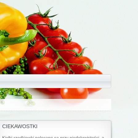
CIEKAWOSTKI
Kiełki rzodkiewki polecane są przy niedokrwistości, a