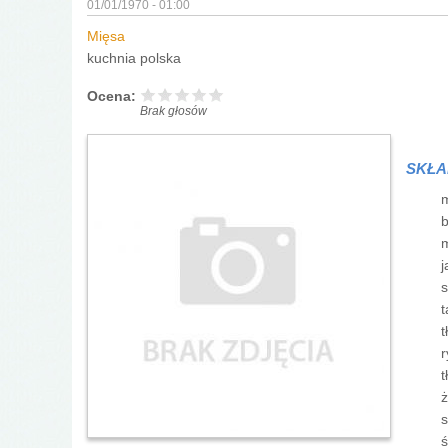
01/01/1970 - 01:00
Mięsa
kuchnia polska
Ocena:
Brak głosów
SKŁA
m
b
m
j
s
t
t
r
t
ż
ś