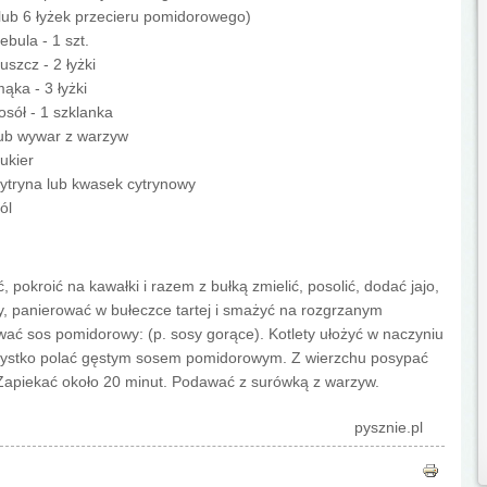
lub 6 łyżek przecieru pomidorowego)
ebula - 1 szt.
łuszcz - 2 łyżki
ąka - 3 łyżki
osół - 1 szklanka
ub wywar z warzyw
ukier
ytryna lub kwasek cytrynowy
ól
pokroić na kawałki i razem z bułką zmielić, posolić, dodać jajo,
, panierować w bułeczce tartej i smażyć na rozgrzanym
ać sos pomidorowy: (p. sosy gorące). Kotlety ułożyć w naczyniu
zystko polać gęstym sosem pomidorowym. Z wierzchu posypać
Zapiekać około 20 minut. Podawać z surówką z warzyw.
pysznie.pl