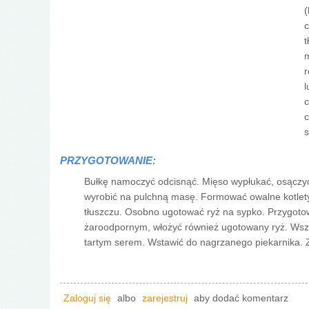
(
c
t
m
r
l
c
c
s
PRZYGOTOWANIE:
Bułkę namoczyć odcisnąć. Mięso wypłukać, osączyć, 
wyrobić na pulchną masę. Formować owalne kotlety
tłuszczu. Osobno ugotować ryż na sypko. Przygotow
żaroodpornym, włożyć również ugotowany ryż. Ws
tartym serem. Wstawić do nagrzanego piekarnika. 
Zaloguj się
albo
zarejestruj
aby dodać komentarz