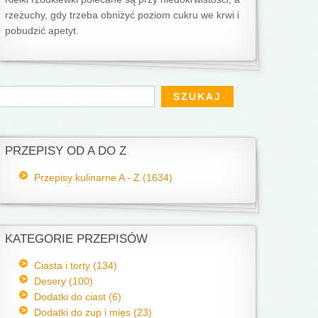
rzeżuchy, gdy trzeba obniżyć poziom cukru we krwi i
pobudzić apetyt.
Formularz wyszukiwania
zukaj
PRZEPISY OD A DO Z
Przepisy kulinarne A - Z (1634)
KATEGORIE PRZEPISÓW
Ciasta i torty (134)
Desery (100)
Dodatki do ciast (6)
Dodatki do zup i mięs (23)