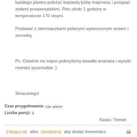
każdego plastra położyć kopiastą łyżkę majonezu i posypać
ziołami prowansalskimi. Piec około 1 godziny w
temperaturze 170 stopni.
Podawać z ziemniaczkami polanymi wytworzonym sosem i
surowką.
Ps. Ostatnio na mięso połozylismy kawałki ananasa i wyszło
również pyszniutkie :)
Smacznego!
Czas przygotowania:
nie wiem
Liczba porcji:
4
Kasia i Tomek
Zaloguj się
albo
zarejestruj
aby dodać komentarz