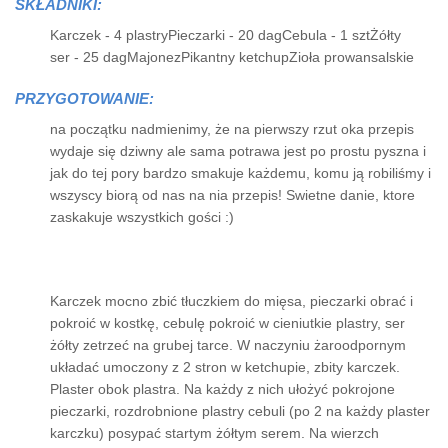
SKŁADNIKI:
Karczek - 4 plastryPieczarki - 20 dagCebula - 1 sztŻółty
ser - 25 dagMajonezPikantny ketchupZioła prowansalskie
PRZYGOTOWANIE:
na początku nadmienimy, że na pierwszy rzut oka przepis
wydaje się dziwny ale sama potrawa jest po prostu pyszna i
jak do tej pory bardzo smakuje każdemu, komu ją robiliśmy i
wszyscy biorą od nas na nia przepis! Swietne danie, ktore
zaskakuje wszystkich gości :)
Karczek mocno zbić tłuczkiem do mięsa, pieczarki obrać i
pokroić w kostkę, cebulę pokroić w cieniutkie plastry, ser
żółty zetrzeć na grubej tarce. W naczyniu żaroodpornym
układać umoczony z 2 stron w ketchupie, zbity karczek.
Plaster obok plastra. Na każdy z nich ułożyć pokrojone
pieczarki, rozdrobnione plastry cebuli (po 2 na każdy plaster
karczku) posypać startym żółtym serem. Na wierzch