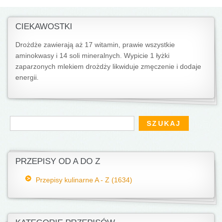
CIEKAWOSTKI
Drożdże zawierają aż 17 witamin, prawie wszystkie
aminokwasy i 14 soli mineralnych. Wypicie 1 łyżki
zaparzonych mlekiem drożdży likwiduje zmęczenie i dodaje
energii.
Formularz wyszukiwania
Szukaj
PRZEPISY OD A DO Z
Przepisy kulinarne A - Z (1634)