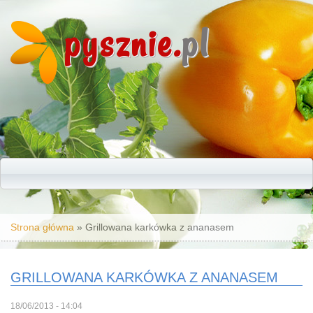
pysznie.
pl
Jesteś tutaj
Strona główna
» Grillowana karkówka z ananasem
GRILLOWANA KARKÓWKA Z ANANASEM
18/06/2013 - 14:04