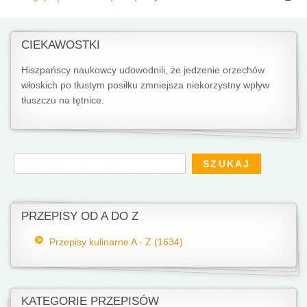
CIEKAWOSTKI
Hiszpańscy naukowcy udowodnili, że jedzenie orzechów
włoskich po tłustym posiłku zmniejsza niekorzystny wpływ
tłuszczu na tętnice.
Formularz wyszukiwania
Szukaj
PRZEPISY OD A DO Z
Przepisy kulinarne A - Z (1634)
KATEGORIE PRZEPISÓW