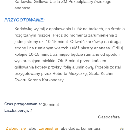
Karkówka Grillowa Uczta ZM Pekpolplastry świeżego
ananasa
PRZYGOTOWANIE:
Karkówkę wyjmij z opakowania i ułóż na tackach, na średnio
rozgrzanym ruszcie. Piecz do momentu zarumienienia z
jednej strony ok. 10-15 minut. Odwróć karkówkę na drugą
stronę i na rumianym wierzchu ułóż plastry ananasa. Grilluj
kolejne 10-15 minut, aż mięso będzie rumiane od spodu i
wystarczająco miękkie. Ok. 5 minut przed końcem
grillowania kotlety przykryj folią aluminiową. Przepis został
przygotowany przez Roberta Muzyczkę, Szefa Kuchni
Dworu Korona Karkonoszy.
Czas przygotowania:
30 minut
Liczba porcji:
2
Gastrosfera
Zaloguj się
albo
zarejestruj
aby dodać komentarz