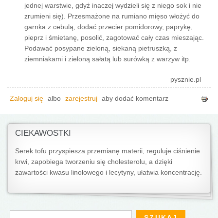
jednej warstwie, gdyż inaczej wydzieli się z niego sok i nie
zrumieni się). Przesmażone na rumiano mięso włożyć do
garnka z cebulą, dodać przecier pomidorowy, paprykę,
pieprz i śmietanę, posolić, zagotować cały czas mieszając.
Podawać posypane zieloną, siekaną pietruszką, z
ziemniakami i zieloną sałatą lub surówką z warzyw itp.
pysznie.pl
Zaloguj się
albo
zarejestruj
aby dodać komentarz
CIEKAWOSTKI
Serek tofu przyspiesza przemianę materii, reguluje ciśnienie
krwi, zapobiega tworzeniu się cholesterolu, a dzięki
zawartości kwasu linolowego i lecytyny, ułatwia koncentrację.
Formularz wyszukiwania
Szukaj