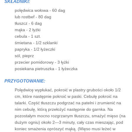
SKŁADNIKI:
polędwica wołowa - 60 dag
lub rostbef - 80 dag
tłuszcz - 6 dag
mąka - 2 łyżki
cebula - 1 szt.
śmietana - 1/2 szklanki
papryka - 1/2 łyżeczki
sól, pieprz
przecier pomidorowy - 3 łyżki
posiekana pietruszka - 1 łyżeczka
PRZYGOTOWANIE:
Polędwicę wypłukać, pokroić w plastry grubości około 1/2
cm, które następnie pokroić w paski. Cebulę pokroić na
talarki. Część tłuszczu podgrzać na patelni i zrumienić na
nim cebulę, którą przełożyć następnie do garnka. Na
pozostałym mocno rozgrzanym tłuszczu, smażyć mięso (na
dużym ogniu) około 2—3 minuty, cały czas mieszając, pod
koniec smażenia oprószyć mąką. (Mięso musi leżeć w