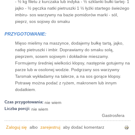
- ½ kg filetu z kurczaka lub indyka - ½ szklanki bułki tartej- 1
jajko - ½ pęczka natki pietruszki 1 ½ łyżki startego świeżego
imbiru- sos warzywny na bazie pomidorów marki - sól,
pieprz, sos sojowy do smaku
PRZYGOTOWANIE:
Mięso mielimy na maszynce, dodajemy bułkę tartą, jajko,
natkę pietruszki i imbir. Doprawiamy do smaku solą,
pieprzem, sosem sojowym i dokładnie mieszamy.
Formujemy średniej wielkości klopsy, następnie gotujemy na
parze lub w osolonej wodzie. Podgrzany sos warzywny
Tarsmak wykładamy na talerze, a na sos gorące klopsy.
Potrawę można podać z ryżem, makronem lub innym
dodatkiem.
Czas przygotowania:
nie wiem
Liczba porcji:
nie wiem
Gastrosfera
Zaloguj się
albo
zarejestruj
aby dodać komentarz