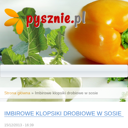
pysznie.
pl
Jesteś tutaj
Strona główna
» Imbirowe klopsiki drobiowe w sosie
IMBIROWE KLOPSIKI DROBIOWE W SOSIE
15/12/2013 - 16:39