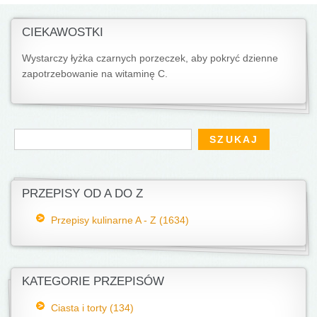
CIEKAWOSTKI
Wystarczy łyżka czarnych porzeczek, aby pokryć dzienne
zapotrzebo­wanie na witaminę C.
Formularz wyszukiwania
Szukaj
PRZEPISY OD A DO Z
Przepisy kulinarne A - Z (1634)
KATEGORIE PRZEPISÓW
Ciasta i torty (134)