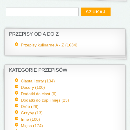
Formularz wyszukiwania
Szukaj
PRZEPISY OD A DO Z
Przepisy kulinarne A - Z (1634)
KATEGORIE PRZEPISÓW
Ciasta i torty (134)
Desery (100)
Dodatki do ciast (6)
Dodatki do zup i mięs (23)
Drób (28)
Grzyby (13)
Inne (100)
Mięsa (174)