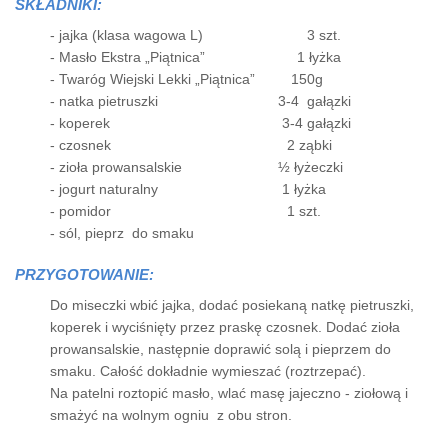
SKŁADNIKI:
- jajka (klasa wagowa L) 3 szt.
- Masło Ekstra „Piątnica” 1 łyżka
- Twaróg Wiejski Lekki „Piątnica” 150g
- natka pietruszki 3-4 gałązki
- koperek 3-4 gałązki
- czosnek 2 ząbki
- zioła prowansalskie ½ łyżeczki
- jogurt naturalny 1 łyżka
- pomidor 1 szt.
- sól, pieprz do smaku
PRZYGOTOWANIE:
Do miseczki wbić jajka, dodać posiekaną natkę pietruszki,
koperek i wyciśnięty przez praskę czosnek. Dodać zioła
prowansalskie, następnie doprawić solą i pieprzem do
smaku. Całość dokładnie wymieszać (roztrzepać).
Na patelni roztopić masło, wlać masę jajeczno - ziołową i
smażyć na wolnym ogniu z obu stron.