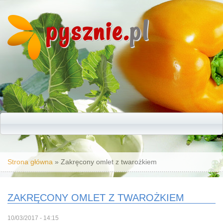
pysznie.
pl
Jesteś tutaj
Strona główna
» Zakręcony omlet z twarożkiem
ZAKRĘCONY OMLET Z TWAROŻKIEM
10/03/2017 - 14:15