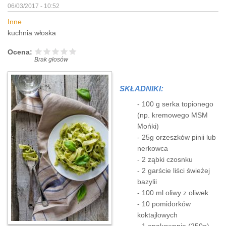
06/03/2017 - 10:52
Inne
kuchnia włoska
Ocena:
Brak głosów
SKŁADNIKI:
- 100 g serka topionego
(np. kremowego MSM
Mońki)
- 25g orzeszków pinii lub
nerkowca
- 2 ząbki czosnku
- 2 garście liści świeżej
bazylii
- 100 ml oliwy z oliwek
- 10 pomidorków
koktajlowych