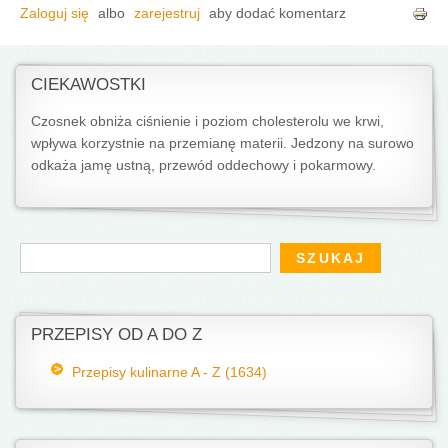
Zaloguj się
albo
zarejestruj
aby dodać komentarz
CIEKAWOSTKI
Czosnek obniża ciśnienie i poziom cholesterolu we krwi,
wpływa korzystnie na przemianę materii. Jedzony na surowo
odkaża jamę ustną, przewód oddechowy i pokarmowy.
Formularz wyszukiwania
Szukaj
PRZEPISY OD A DO Z
Przepisy kulinarne A - Z (1634)