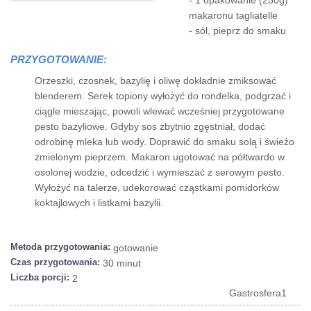
- 1 opakowanie (250g)
makaronu tagliatelle
- sól, pieprz do smaku
PRZYGOTOWANIE:
Orzeszki, czosnek, bazylię i oliwę dokładnie zmiksować
blenderem. Serek topiony wyłożyć do rondelka, podgrzać i
ciągle mieszając, powoli wlewać wcześniej przygotowane
pesto bazyliowe. Gdyby sos zbytnio zgęstniał, dodać
odrobinę mleka lub wody. Doprawić do smaku solą i świeżo
zmielonym pieprzem. Makaron ugotować na półtwardo w
osolonej wodzie, odcedzić i wymieszać z serowym pesto.
Wyłożyć na talerze, udekorować cząstkami pomidorków
koktajlowych i listkami bazylii.
Metoda przygotowania:
gotowanie
Czas przygotowania:
30 minut
Liczba porcji:
2
Gastrosfera1