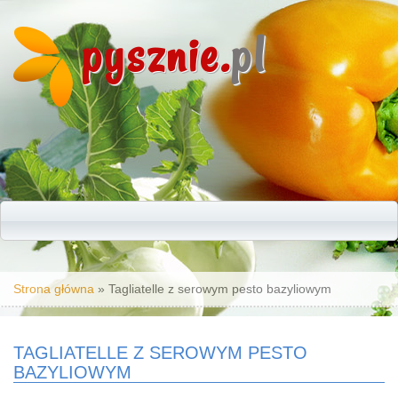
pysznie.
pl
Jesteś tutaj
Strona główna
» Tagliatelle z serowym pesto bazyliowym
TAGLIATELLE Z SEROWYM PESTO
BAZYLIOWYM