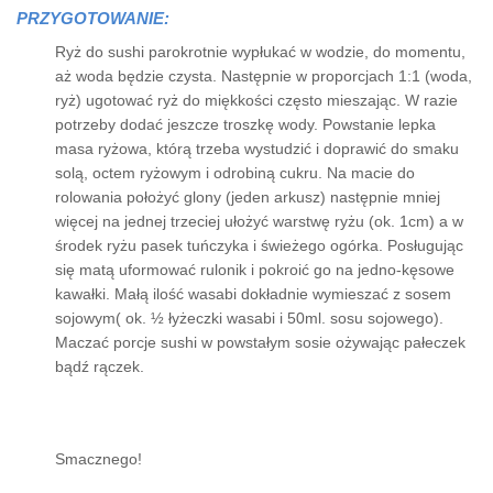
PRZYGOTOWANIE:
Ryż do sushi parokrotnie wypłukać w wodzie, do momentu,
aż woda będzie czysta. Następnie w proporcjach 1:1 (woda,
ryż) ugotować ryż do miękkości często mieszając. W razie
potrzeby dodać jeszcze troszkę wody. Powstanie lepka
masa ryżowa, którą trzeba wystudzić i doprawić do smaku
solą, octem ryżowym i odrobiną cukru. Na macie do
rolowania położyć glony (jeden arkusz) następnie mniej
więcej na jednej trzeciej ułożyć warstwę ryżu (ok. 1cm) a w
środek ryżu pasek tuńczyka i świeżego ogórka. Posługując
się matą uformować rulonik i pokroić go na jedno-kęsowe
kawałki. Małą ilość wasabi dokładnie wymieszać z sosem
sojowym( ok. ½ łyżeczki wasabi i 50ml. sosu sojowego).
Maczać porcje sushi w powstałym sosie ożywając pałeczek
bądź rączek.
Smacznego!