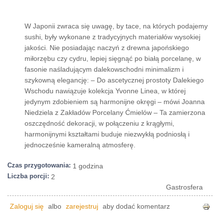
W Japonii zwraca się uwagę, by tace, na których podajemy
sushi, były wykonane z tradycyjnych materiałów wysokiej
jakości. Nie posiadając naczyń z drewna japońskiego
miłorzębu czy cydru, lepiej sięgnąć po białą porcelanę, w
fasonie naśladującym dalekowschodni minimalizm i
szykowną elegancję: – Do ascetycznej prostoty Dalekiego
Wschodu nawiązuje kolekcja Yvonne Linea, w której
jedynym zdobieniem są harmonijne okręgi – mówi Joanna
Niedziela z Zakładów Porcelany Ćmielów – Ta zamierzona
oszczędność dekoracji, w połączeniu z krągłymi,
harmonijnymi kształtami buduje niezwykłą podniosłą i
jednocześnie kameralną atmosferę.
Czas przygotowania:
1 godzina
Liczba porcji:
2
Gastrosfera
Zaloguj się
albo
zarejestruj
aby dodać komentarz