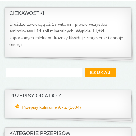
CIEKAWOSTKI
Drożdże zawierają aż 17 witamin, prawie wszystkie
aminokwasy i 14 soli mineralnych. Wypicie 1 łyżki
zaparzonych mlekiem drożdży likwiduje zmęczenie i dodaje
energii.
Formularz wyszukiwania
Szukaj
PRZEPISY OD A DO Z
Przepisy kulinarne A - Z (1634)
KATEGORIE PRZEPISÓW