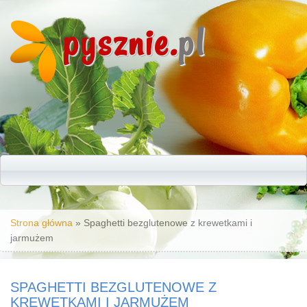
pysznie.
pl
Jesteś tutaj
Strona główna
» Spaghetti bezglutenowe z krewetkami i
jarmużem
SPAGHETTI BEZGLUTENOWE Z
KREWETKAMI I JARMUŻEM