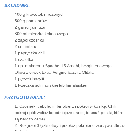
SKŁADNIKI:
400 g krewetek mrożonych
500 g pomidorów
2 garści jarmużu
300 ml mleczka kokosowego
2 ząbki czosnku
2 cm imbiru
1 papryczka chili
1 szalotka
1 op. makaronu Spaghetti 5 Arrighi, bezglutenowego
Oliwa z oliwek Extra Vergine bazylia Olitalia
1 pęczek bazylii
1 łyżeczka soli morskiej lub himalajskiej
PRZYGOTOWANIE:
1. Czosnek, cebulę, imbir obierz i pokrój w kostkę. Chili
pokrój (jeśli wolisz łagodniejsze danie, to usuń pestki, które
są bardzo ostre).
2. Rozgrzej 3 łyżki oliwy i przełóż pokrojone warzywa. Smaż