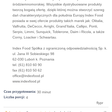
śródziemnomorskiej. Wszystkie dystrybuowane produkty
tworzą bogatą ofertę, dzięki której można stworzyć szereg
dań charakterystycznych dla południa Europy.Index Food
posiada w swej ofercie produkty takich marek jak: Olitalia,
Valfrutta, DeCecco, Arrighi, Grand’Italia, Callipo, Ponti,
Serpis, Limmi, Sunquick, Toblerone, Daim i Ricola, a także
Corny, Loacker i Schwartau.
Index Food Spółka z ograniczoną odpowiedzialnością Sp. k.
ul. Jana III Sobieskiego 98
62-030 Luboń k. Poznania
tel. (61) 810 60 90
fax (61) 810 50 62
office@indexfood.pl
www.indexfood.pl
Czas przygotowania:
30 minut
Liczba porcji:
4
flypr