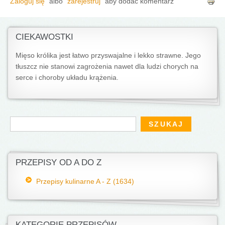
Zaloguj się
albo
zarejestruj
aby dodać komentarz
CIEKAWOSTKI
Mięso królika jest łatwo przyswajalne i lekko strawne. Jego
tłuszcz nie stanowi zagrożenia nawet dla ludzi chorych na
serce i choroby układu krążenia.
Formularz wyszukiwania
Szukaj
PRZEPISY OD A DO Z
Przepisy kulinarne A - Z (1634)
KATEGORIE PRZEPISÓW