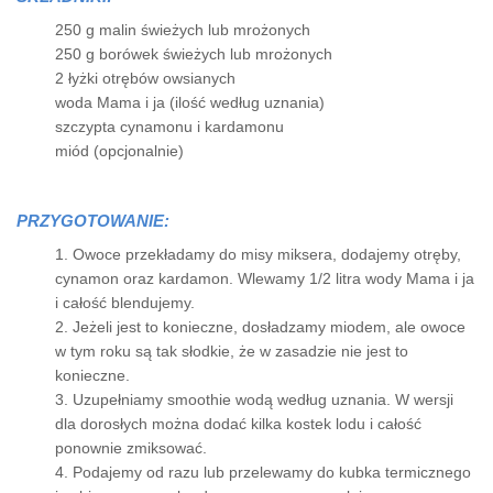
250 g malin świeżych lub mrożonych
250 g borówek świeżych lub mrożonych
2 łyżki otrębów owsianych
woda Mama i ja (ilość według uznania)
szczypta cynamonu i kardamonu
miód (opcjonalnie)
PRZYGOTOWANIE:
1. Owoce przekładamy do misy miksera, dodajemy otręby,
cynamon oraz kardamon. Wlewamy 1/2 litra wody Mama i ja
i całość blendujemy.
2. Jeżeli jest to konieczne, dosładzamy miodem, ale owoce
w tym roku są tak słodkie, że w zasadzie nie jest to
konieczne.
3. Uzupełniamy smoothie wodą według uznania. W wersji
dla dorosłych można dodać kilka kostek lodu i całość
ponownie zmiksować.
4. Podajemy od razu lub przelewamy do kubka termicznego