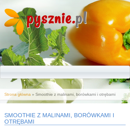
pysznie.
pl
Jesteś tutaj
Strona główna
» Smoothie z malinami, borówkami i otrębami
SMOOTHIE Z MALINAMI, BORÓWKAMI I
OTRĘBAMI