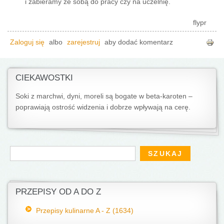
i zabieramy ze sobą do pracy czy na uczelnię.
flypr
Zaloguj się
albo
zarejestruj
aby dodać komentarz
CIEKAWOSTKI
Soki z marchwi, dyni, moreli są bogate w beta-karoten –
poprawiają ostrość widzenia i dobrze wpływają na cerę.
Formularz wyszukiwania
Szukaj
PRZEPISY OD A DO Z
Przepisy kulinarne A - Z (1634)