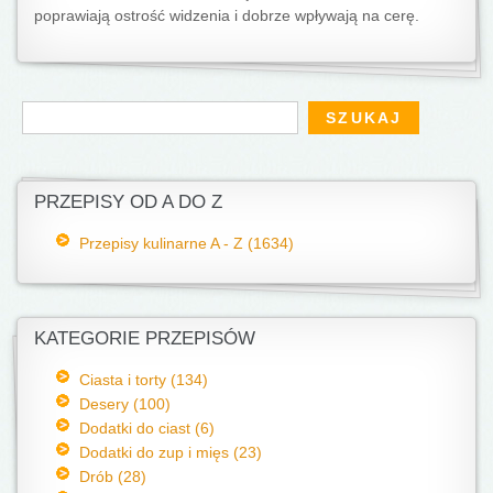
poprawiają ostrość widzenia i dobrze wpływają na cerę.
Formularz wyszukiwania
Szukaj
PRZEPISY OD A DO Z
Przepisy kulinarne A - Z (1634)
KATEGORIE PRZEPISÓW
Ciasta i torty (134)
Desery (100)
Dodatki do ciast (6)
Dodatki do zup i mięs (23)
Drób (28)