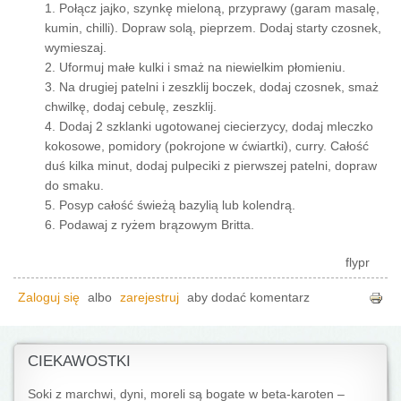
1. Połącz jajko, szynkę mieloną, przyprawy (garam masalę,
kumin, chilli). Dopraw solą, pieprzem. Dodaj starty czosnek,
wymieszaj.
2. Uformuj małe kulki i smaż na niewielkim płomieniu.
3. Na drugiej patelni i zeszklij boczek, dodaj czosnek, smaż
chwilkę, dodaj cebulę, zeszklij.
4. Dodaj 2 szklanki ugotowanej ciecierzycy, dodaj mleczko
kokosowe, pomidory (pokrojone w ćwiartki), curry. Całość
duś kilka minut, dodaj pulpeciki z pierwszej patelni, dopraw
do smaku.
5. Posyp całość świeżą bazylią lub kolendrą.
6. Podawaj z ryżem brązowym Britta.
flypr
Zaloguj się
albo
zarejestruj
aby dodać komentarz
CIEKAWOSTKI
Soki z marchwi, dyni, moreli są bogate w beta-karoten –