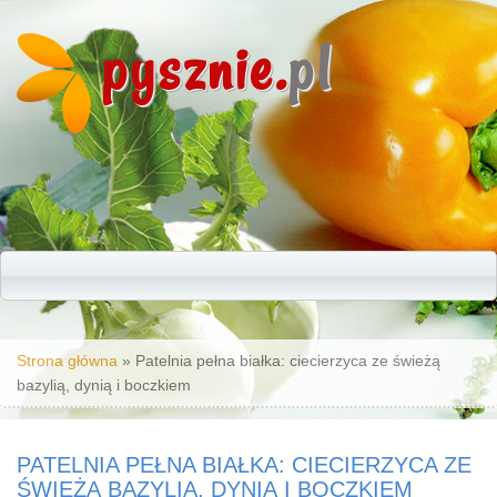
pysznie.
pl
Jesteś tutaj
Strona główna
» Patelnia pełna białka: ciecierzyca ze świeżą
bazylią, dynią i boczkiem
PATELNIA PEŁNA BIAŁKA: CIECIERZYCA ZE
ŚWIEŻĄ BAZYLIĄ, DYNIĄ I BOCZKIEM