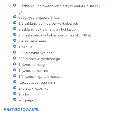
2 szklanki ugotowanej ciecierzycy marki Halina (ok. 250
g)
200g ryżu brązowy Britta
1/2 szklanki pomidorów koktajlowych
2 szklanki pokrojonej dyni hokkaido
2 puszki mleczka kokosowego (po ok. 400 g)
olej do smażenia
1 cebula
500 g szynki mielonej
200 g boczku wędzonego
1 łyżeczka curry
1 łyżeczka kuminu,
1/2 łyżeczki garam masala
szczypta ostrego chilli
2–3 ząbki czosnku
1 jajko
sól, pieprz
PRZYGOTOWANIE: