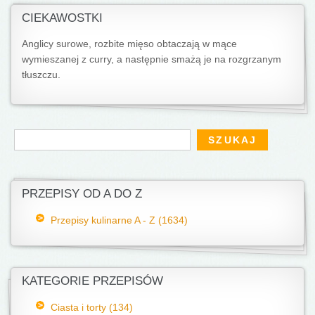
CIEKAWOSTKI
Anglicy surowe, rozbite mięso obtaczają w mące
wymieszanej z curry, a następnie smażą je na rozgrzanym
tłuszczu.
Formularz wyszukiwania
Szukaj
PRZEPISY OD A DO Z
Przepisy kulinarne A - Z (1634)
KATEGORIE PRZEPISÓW
Ciasta i torty (134)