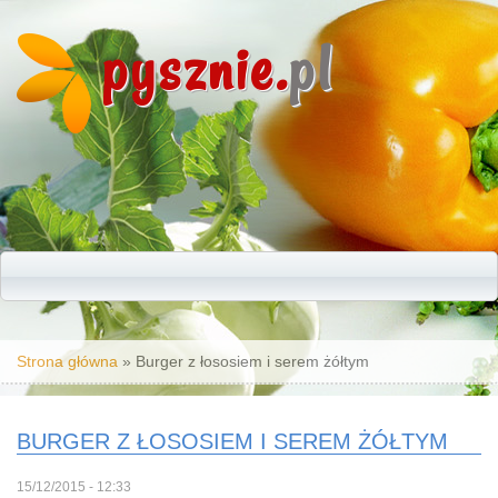
pysznie.
pl
Jesteś tutaj
Strona główna
» Burger z łososiem i serem żółtym
BURGER Z ŁOSOSIEM I SEREM ŻÓŁTYM
15/12/2015 - 12:33