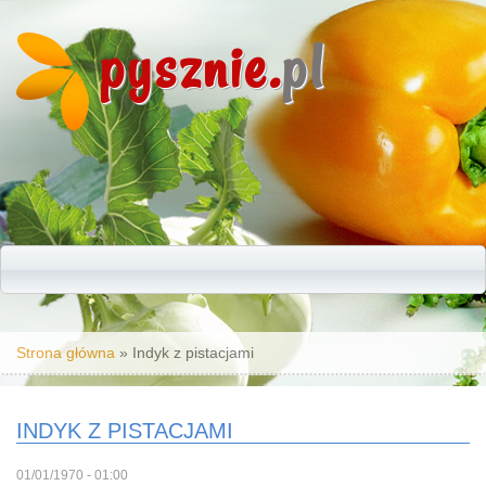
pysznie.
pl
Jesteś tutaj
Strona główna
» Indyk z pistacjami
INDYK Z PISTACJAMI
01/01/1970 - 01:00