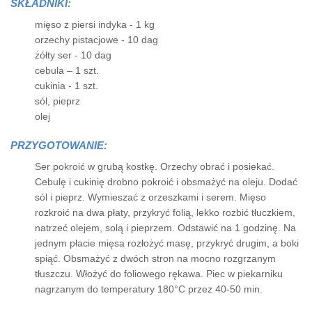
SKŁADNIKI:
mięso z piersi indyka - 1 kg
orzechy pistacjowe - 10 dag
żółty ser - 10 dag
cebula – 1 szt.
cukinia - 1 szt.
sól, pieprz
olej
PRZYGOTOWANIE:
Ser pokroić w grubą kostkę. Orzechy obrać i posiekać.
Cebulę i cukinię drobno pokroić i obsmażyć na oleju. Dodać
sól i pieprz. Wymieszać z orzeszkami i serem. Mięso
rozkroić na dwa płaty, przykryć folią, lekko rozbić tłuczkiem,
natrzeć olejem, solą i pieprzem. Odstawić na 1 godzinę. Na
jednym płacie mięsa rozłożyć masę, przykryć drugim, a boki
spiąć. Obsmażyć z dwóch stron na mocno rozgrzanym
tłuszczu. Włożyć do foliowego rękawa. Piec w piekarniku
nagrzanym do temperatury 180°C przez 40-50 min.