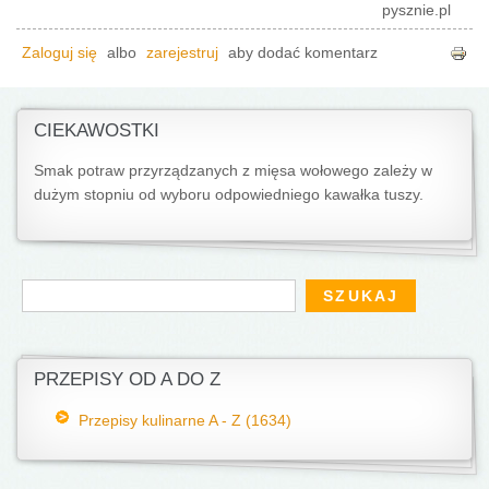
pysznie.pl
Zaloguj się
albo
zarejestruj
aby dodać komentarz
CIEKAWOSTKI
Smak potraw przyrządzanych z mięsa wołowego zależy w
dużym stopniu od wyboru odpowiedniego kawałka tuszy.
Formularz wyszukiwania
Szukaj
PRZEPISY OD A DO Z
Przepisy kulinarne A - Z (1634)