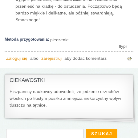
przenieść na kratkę - do ostudzenia. Początkowo będą
bardzo miękkie i delikatne, ale później stwardnieją.
Smacznego!
Metoda przygotowania:
pieczenie
flypr
Zaloguj się
albo
zarejestruj
aby dodać komentarz
CIEKAWOSTKI
Hiszpańscy naukowcy udowodnili, że jedzenie orzechów
włoskich po tłustym posiłku zmniejsza niekorzystny wpływ
tłuszczu na tętnice.
Formularz wyszukiwania
Szukaj