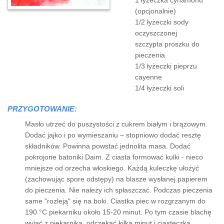
1 łyżeczka cynamonu
(opcjonalnie)
1/2 łyżeczki sody
oczyszczonej
szczypta proszku do
pieczenia
1/3 łyżeczki pieprzu
cayenne
1/4 łyżeczki soli
PRZYGOTOWANIE:
Masło utrzeć do puszystości z cukrem białym i brązowym.
Dodać jajko i po wymieszaniu – stopniowo dodać resztę
składników. Powinna powstać jednolita masa. Dodać
pokrojone batoniki Daim. Z ciasta formować kulki - nieco
mniejsze od orzecha włoskiego. Każdą kuleczkę ułożyć
(zachowując spore odstępy) na blasze wysłanej papierem
do pieczenia. Nie należy ich spłaszczać. Podczas pieczenia
same "rozleją" się na boki. Ciastka piec w rozgrzanym do
190 °C piekarniku około 15-20 minut. Po tym czasie blachę
wyjąć z piekarnika, odczekać kilka minut i ciasteczka