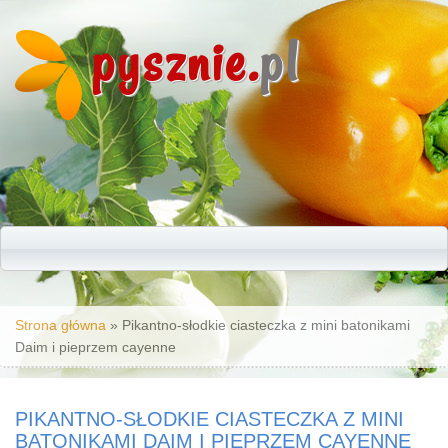
pysznie.
pl
Jesteś tutaj
Strona główna
» Pikantno-słodkie ciasteczka z mini batonikami
Daim i pieprzem cayenne
PIKANTNO-SŁODKIE CIASTECZKA Z MINI
BATONIKAMI DAIM I PIEPRZEM CAYENNE