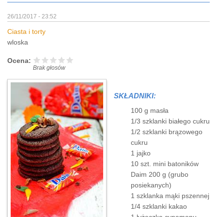
26/11/2017 - 23:52
Ciasta i torty
wloska
Ocena:
Brak głosów
SKŁADNIKI:
100 g masła
1/3 szklanki białego cukru
1/2 szklanki brązowego
cukru
1 jajko
10 szt. mini batoników
Daim 200 g (grubo
posiekanych)
1 szklanka mąki pszennej
1/4 szklanki kakao