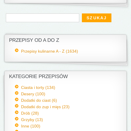
Formularz wyszukiwania
Szukaj
PRZEPISY OD A DO Z
Przepisy kulinarne A - Z (1634)
KATEGORIE PRZEPISÓW
Ciasta i torty (134)
Desery (100)
Dodatki do ciast (6)
Dodatki do zup i mięs (23)
Drób (28)
Grzyby (13)
Inne (100)