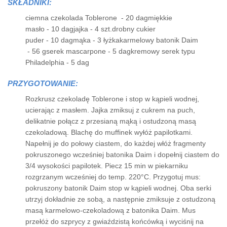
SKŁADNIKI:
ciemna czekolada Toblerone - 20 dagmiękkie
masło - 10 dagjajka - 4 szt.drobny cukier
puder - 10 dagmąka - 3 łyżkakarmelowy batonik Daim
- 56 gserek mascarpone - 5 dagkremowy serek typu
Philadelphia - 5 dag
PRZYGOTOWANIE:
Rozkrusz czekoladę Toblerone i stop w kąpieli wodnej,
ucierając z masłem. Jajka zmiksuj z cukrem na puch,
delikatnie połącz z przesianą mąką i ostudzoną masą
czekoladową. Blachę do muffinek wyłóż papilotkami.
Napełnij je do połowy ciastem, do każdej włóż fragmenty
pokruszonego wcześniej batonika Daim i dopełnij ciastem do
3/4 wysokości papilotek. Piecz 15 min w piekarniku
rozgrzanym wcześniej do temp. 220°C. Przygotuj mus:
pokruszony batonik Daim stop w kąpieli wodnej. Oba serki
utrzyj dokładnie ze sobą, a następnie zmiksuje z ostudzoną
masą karmelowo-czekoladową z batonika Daim. Mus
przełóż do szprycy z gwiaździstą końcówką i wyciśnij na