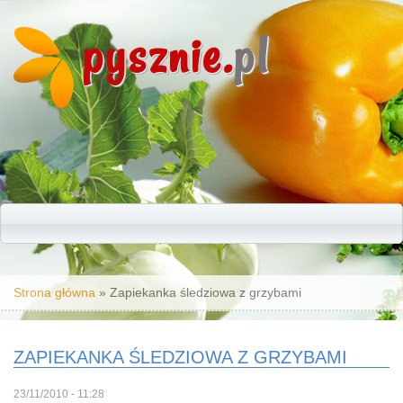
pysznie.
pl
Jesteś tutaj
Strona główna
» Zapiekanka śledziowa z grzybami
ZAPIEKANKA ŚLEDZIOWA Z GRZYBAMI
23/11/2010 - 11:28