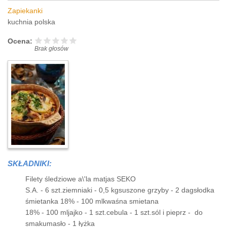
Zapiekanki
kuchnia polska
Ocena:
Brak głosów
SKŁADNIKI:
Filety śledziowe a\'la matjas SEKO
S.A. - 6 szt.ziemniaki - 0,5 kgsuszone grzyby - 2 dagsłodka
śmietanka 18% - 100 mlkwaśna smietana
18% - 100 mljajko - 1 szt.cebula - 1 szt.sól i pieprz - do
smakumasło - 1 łyżka