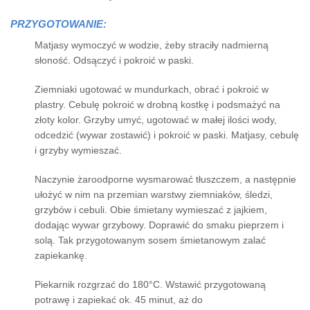
PRZYGOTOWANIE:
Matjasy wymoczyć w wodzie, żeby straciły nadmierną
słoność. Odsączyć i pokroić w paski.
Ziemniaki ugotować w mundurkach, obrać i pokroić w
plastry. Cebulę pokroić w drobną kostkę i podsmażyć na
złoty kolor. Grzyby umyć, ugotować w małej ilości wody,
odcedzić (wywar zostawić) i pokroić w paski. Matjasy, cebulę
i grzyby wymieszać.
Naczynie żaroodporne wysmarować tłuszczem, a następnie
ułożyć w nim na przemian warstwy ziemniaków, śledzi,
grzybów i cebuli. Obie śmietany wymieszać z jajkiem,
dodając wywar grzybowy. Doprawić do smaku pieprzem i
solą. Tak przygotowanym sosem śmietanowym zalać
zapiekankę.
Piekarnik rozgrzać do 180°C. Wstawić przygotowaną
potrawę i zapiekać ok. 45 minut, aż do