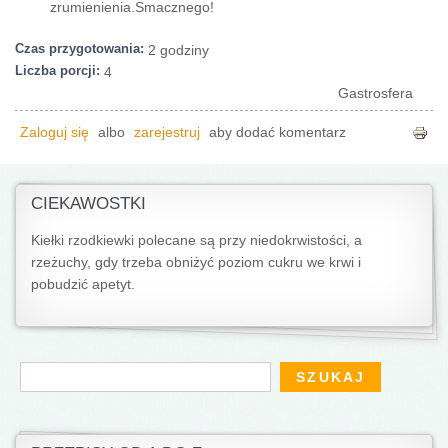
zrumienienia.Smacznego!
Czas przygotowania:
2 godziny
Liczba porcji:
4
Gastrosfera
Zaloguj się
albo
zarejestruj
aby dodać komentarz
CIEKAWOSTKI
Kiełki rzodkiewki polecane są przy niedokrwistości, a
rzeżuchy, gdy trzeba obniżyć poziom cukru we krwi i
pobudzić apetyt.
Formularz wyszukiwania
Szukaj