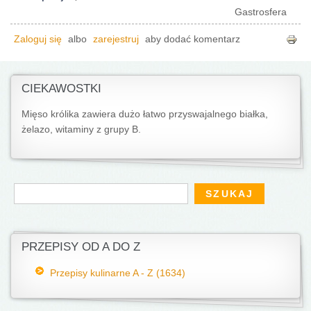
Gastrosfera
Zaloguj się
albo
zarejestruj
aby dodać komentarz
CIEKAWOSTKI
Mięso królika zawiera dużo łatwo przyswajalnego białka,
żelazo, witaminy z grupy B.
Formularz wyszukiwania
Szukaj
PRZEPISY OD A DO Z
Przepisy kulinarne A - Z (1634)