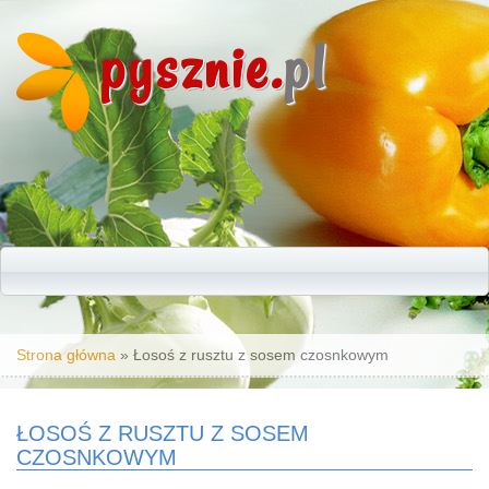
pysznie.
pl
Jesteś tutaj
Strona główna
» Łosoś z rusztu z sosem czosnkowym
ŁOSOŚ Z RUSZTU Z SOSEM
CZOSNKOWYM