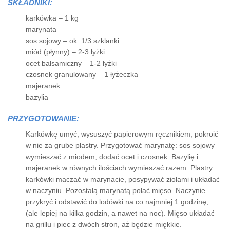
SKŁADNIKI:
karkówka – 1 kg
marynata
sos sojowy – ok. 1/3 szklanki
miód (płynny) – 2-3 łyżki
ocet balsamiczny – 1-2 łyżki
czosnek granulowany – 1 łyżeczka
majeranek
bazylia
PRZYGOTOWANIE:
Karkówkę umyć, wysuszyć papierowym ręcznikiem, pokroić
w nie za grube plastry. Przygotować marynatę: sos sojowy
wymieszać z miodem, dodać ocet i czosnek. Bazylię i
majeranek w równych ilościach wymieszać razem. Plastry
karkówki maczać w marynacie, posypywać ziołami i układać
w naczyniu. Pozostałą marynatą polać mięso. Naczynie
przykryć i odstawić do lodówki na co najmniej 1 godzinę,
(ale lepiej na kilka godzin, a nawet na noc). Mięso układać
na grillu i piec z dwóch stron, aż będzie miękkie.