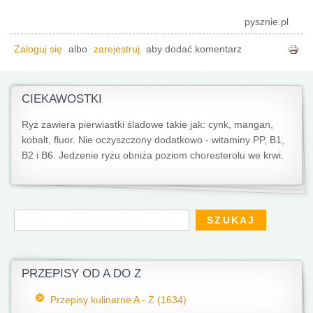
pysznie.pl
Zaloguj się
albo
zarejestruj
aby dodać komentarz
CIEKAWOSTKI
Ryż zawiera pierwiastki śladowe takie jak: cynk, mangan,
kobalt, fluor. Nie oczyszczony dodatkowo - witaminy PP, B1,
B2 i B6. Jedzenie ryżu obniża poziom choresterolu we krwi.
Formularz wyszukiwania
Szukaj
PRZEPISY OD A DO Z
Przepisy kulinarne A - Z (1634)