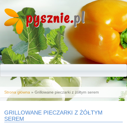
pysznie.
pl
Jesteś tutaj
Strona główna
» Grillowane pieczarki z żółtym serem
GRILLOWANE PIECZARKI Z ŻÓŁTYM
SEREM