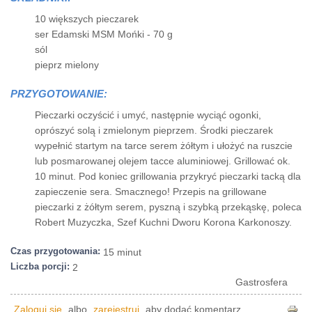
10 większych pieczarek
ser Edamski MSM Mońki - 70 g
sól
pieprz mielony
PRZYGOTOWANIE:
Pieczarki oczyścić i umyć, następnie wyciąć ogonki,
oprószyć solą i zmielonym pieprzem. Środki pieczarek
wypełnić startym na tarce serem żółtym i ułożyć na ruszcie
lub posmarowanej olejem tacce aluminiowej. Grillować ok.
10 minut. Pod koniec grillowania przykryć pieczarki tacką dla
zapieczenie sera. Smacznego! Przepis na grillowane
pieczarki z żółtym serem, pyszną i szybką przekąskę, poleca
Robert Muzyczka, Szef Kuchni Dworu Korona Karkonoszy.
Czas przygotowania:
15 minut
Liczba porcji:
2
Gastrosfera
Zaloguj się
albo
zarejestruj
aby dodać komentarz