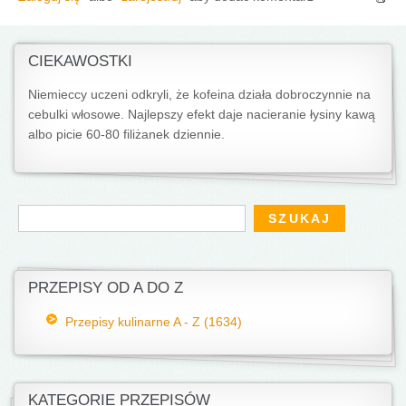
CIEKAWOSTKI
Niemieccy uczeni odkryli, że kofeina działa dobroczynnie na
cebulki włosowe. Najlepszy efekt daje nacieranie łysiny kawą
albo picie 60-80 filiżanek dziennie.
Formularz wyszukiwania
Szukaj
PRZEPISY OD A DO Z
Przepisy kulinarne A - Z (1634)
KATEGORIE PRZEPISÓW