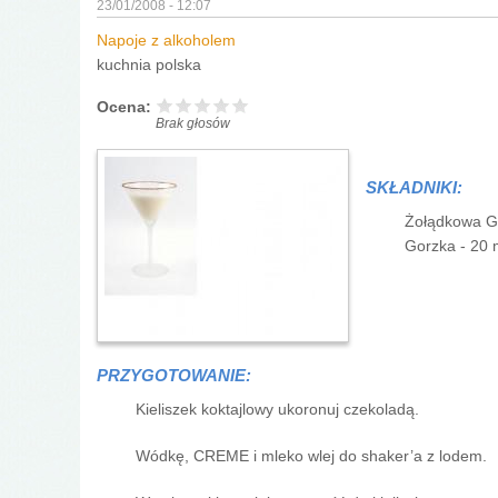
23/01/2008 - 12:07
Napoje z alkoholem
kuchnia polska
Ocena:
Brak głosów
SKŁADNIKI:
Żołądkowa G
Gorzka - 20 
PRZYGOTOWANIE:
Kieliszek koktajlowy ukoronuj czekoladą.
Wódkę, CREME i mleko wlej do shaker’a z lodem.