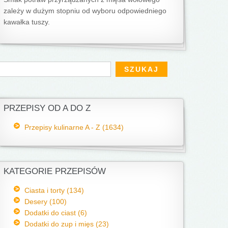
zależy w dużym stopniu od wyboru odpowiedniego
kawałka tuszy.
Formularz wyszukiwania
zukaj
PRZEPISY OD A DO Z
Przepisy kulinarne A - Z (1634)
KATEGORIE PRZEPISÓW
Ciasta i torty (134)
Desery (100)
Dodatki do ciast (6)
Dodatki do zup i mięs (23)