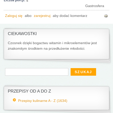
Liczba porcji:
4
Gastrosfera
Zaloguj się
albo
zarejestruj
aby dodać komentarz
CIEKAWOSTKI
Czosnek dzięki bogactwu witamin i mikroelementów jest
znakomitym środkiem na przedłużenie młodości.
Formularz wyszukiwania
Szukaj
PRZEPISY OD A DO Z
Przepisy kulinarne A - Z (1634)