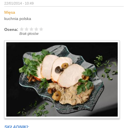
22/01/2014 - 10:49
Mięsa
kuchnia polska
Ocena:
Brak głosów
SKŁADNIKI: