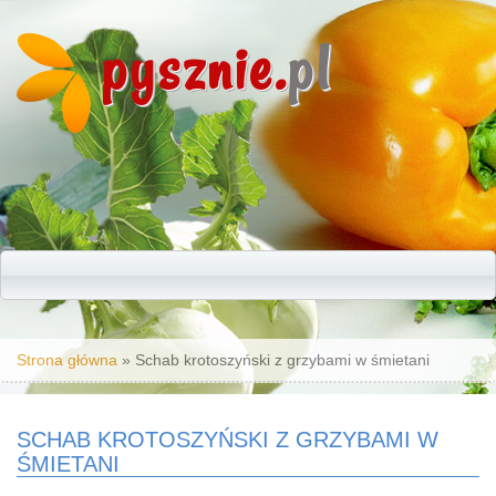
pysznie.
pl
Jesteś tutaj
Strona główna
» Schab krotoszyński z grzybami w śmietani
SCHAB KROTOSZYŃSKI Z GRZYBAMI W
ŚMIETANI