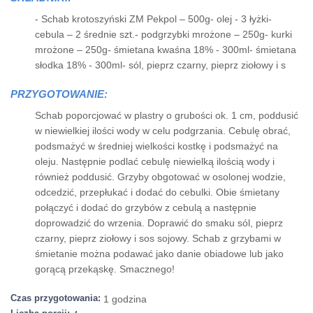
- Schab krotoszyński ZM Pekpol – 500g- olej - 3 łyżki-
cebula – 2 średnie szt.- podgrzybki mrożone – 250g- kurki
mrożone – 250g- śmietana kwaśna 18% - 300ml- śmietana
słodka 18% - 300ml- sól, pieprz czarny, pieprz ziołowy i s
PRZYGOTOWANIE:
Schab poporcjować w plastry o grubości ok. 1 cm, poddusić
w niewielkiej ilości wody w celu podgrzania. Cebulę obrać,
podsmażyć w średniej wielkości kostkę i podsmażyć na
oleju. Następnie podlać cebulę niewielką ilością wody i
również poddusić. Grzyby obgotować w osolonej wodzie,
odcedzić, przepłukać i dodać do cebulki. Obie śmietany
połączyć i dodać do grzybów z cebulą a następnie
doprowadzić do wrzenia. Doprawić do smaku sól, pieprz
czarny, pieprz ziołowy i sos sojowy. Schab z grzybami w
śmietanie można podawać jako danie obiadowe lub jako
gorącą przekąskę. Smacznego!
Czas przygotowania:
1 godzina