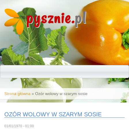
pysznie.
pl
Jesteś tutaj
Strona główna
» Ozór wolowy w szarym sosie
OZÓR WOLOWY W SZARYM SOSIE
01/01/1970 - 01:00