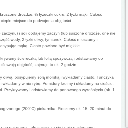
ruszone drożdże, ½ łyżeczki cukru, 2 łyżki mąki. Całość
iepłe miejsce do podwojenia objętości.
o zaczynu) i soli dodajemy zaczyn (lub suszone drożdże, one nie
zęść wody, 2 łyżki oliwy, tymianek. Całość mieszamy i
 podsypując mąką. Ciasto powinno być miękkie.
ykrywamy ściereczką lub folią spożywczą i odstawiamy do
ić swoją objętość, zajmuje to ok. 2 godzin.
 oliwą, posypujemy solą morską i wykładamy ciasto. Tuńczyka
e i wkładamy w nie rybę. Pomidory kroimy i układamy na cieście.
ami. Przykrywamy i odstawiamy do ponownego wyrośnięcia (ok. 1
 nagrzanego (200°C) piekarnika. Pieczemy ok. 15–20 minut do
uż po upieczeniu, ale sprawdza się i dnia następnego.