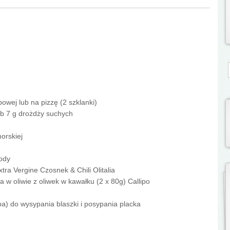
S
owej lub na pizzę (2 szklanki)
ub 7 g drożdży suchych
morskiej
wody
xtra Vergine Czosnek & Chili Olitalia
a w oliwie z oliwek w kawałku (2 x 80g) Callipo
ba) do wysypania blaszki i posypania placka