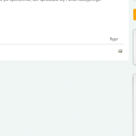
flypr