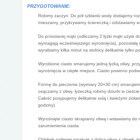
PRZYGOTOWANIE:
Robimy zaczyn. Do pół szklanki wody dodajemy rozk
mieszamy, przykrywamy ściereczką i odstawiamy w c
Do przesianej mąki (odliczamy 2 łyżki mąki użyte d
wymagają wcześniejszego wyrośnięcia), pozostałą c
wyrabiamy kilka minut na stolnicy delikatnie tylko
Wyrobione ciasto smarujemy jedną łyżką oliwy, prz
wyrośnięcia w ciepłe miejsce. Ciasto powinno podwo
Formę do pieczenia (wymiary 20×30 cm) smarujemy
osączamy z oliwy, łyżeczką robimy dziurki w cieści
Całość posypujemy delikatnie solą i świeżymi zioł
godziny).
Wyrośnięte ciasto skrapiamy oliwą i wstawiamy do
zarumienienia ciasta.
Chlebek najlepiej smakuje z dobrą oliwą z oliwek, t