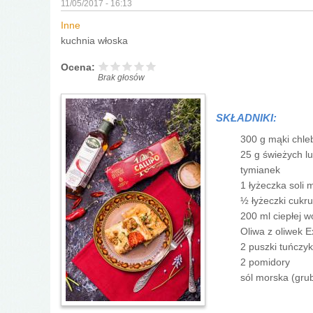
11/05/2017 - 16:13
Inne
kuchnia włoska
Ocena:
Brak głosów
SKŁADNIKI:
300 g mąki chleb
25 g świeżych l
tymianek
1 łyżeczka soli 
½ łyżeczki cukru
200 ml ciepłej 
Oliwa z oliwek E
2 puszki tuńczyk
2 pomidory
sól morska (gru