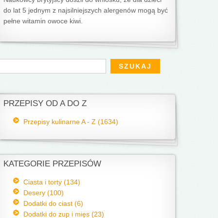
do lat 5 jednym z najsilniejszych alergenów mogą być
pełne witamin owoce kiwi.
Formularz wyszukiwania
zukaj
PRZEPISY OD A DO Z
Przepisy kulinarne A - Z (1634)
KATEGORIE PRZEPISÓW
Ciasta i torty (134)
Desery (100)
Dodatki do ciast (6)
Dodatki do zup i mięs (23)