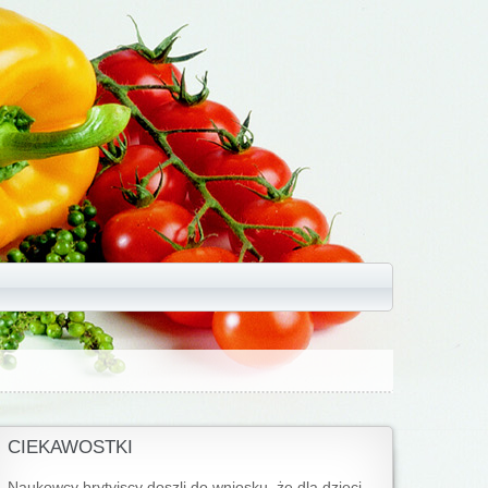
CIEKAWOSTKI
Naukowcy brytyjscy doszli do wniosku, że dla dzieci