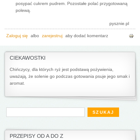
posypać cukrem pudrem. Pozostałe polać przygotowaną
polewą.
pysznie.pl
Zaloguj się
albo
zarejestruj
aby dodać komentarz
CIEKAWOSTKI
Chińczycy, dla których ryż jest podstawą pożywienia,
uważają, że solenie go podczas gotowania psuje jego smak i
aromat.
Formularz wyszukiwania
Szukaj
PRZEPISY OD A DO Z