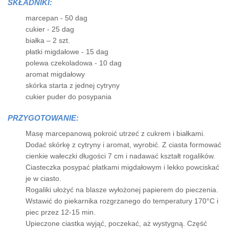
SKŁADNIKI:
marcepan - 50 dag
cukier - 25 dag
białka – 2 szt.
płatki migdałowe - 15 dag
polewa czekoladowa - 10 dag
aromat migdałowy
skórka starta z jednej cytryny
cukier puder do posypania
PRZYGOTOWANIE:
Masę marcepanową pokroić utrzeć z cukrem i białkami.
Dodać skórkę z cytryny i aromat, wyrobić. Z ciasta formować
cienkie wałeczki długości 7 cm i nadawać kształt rogalików.
Ciasteczka posypać płatkami migdałowym i lekko powciskać
je w ciasto.
Rogaliki ułożyć na blasze wyłożonej papierem do pieczenia.
Wstawić do piekarnika rozgrzanego do temperatury 170°C i
piec przez 12-15 min.
Upieczone ciastka wyjąć, poczekać, aż wystygną. Część