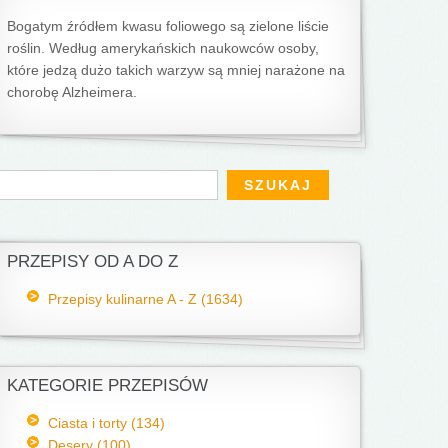
Bogatym źródłem kwasu foliowego są zielone liście
roślin. Według amerykańskich naukowców osoby,
które jedzą dużo takich warzyw są mniej narażone na
chorobę Alzheimera.
Formularz wyszukiwania
zukaj
PRZEPISY OD A DO Z
Przepisy kulinarne A - Z (1634)
KATEGORIE PRZEPISÓW
Ciasta i torty (134)
Desery (100)