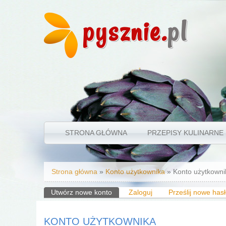
pysznie.
pl
STRONA GŁÓWNA
PRZEPISY KULINARNE
Jesteś tutaj
Strona główna
»
Konto użytkownika
» Konto użytkowni
Karty podstawowe
Utwórz nowe konto
(aktywna karta)
Zaloguj
Prześlij nowe has
KONTO UŻYTKOWNIKA