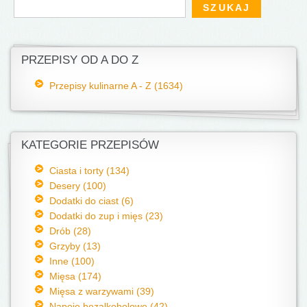
Formularz wyszukiwania
Szukaj
PRZEPISY OD A DO Z
Przepisy kulinarne A - Z (1634)
KATEGORIE PRZEPISÓW
Ciasta i torty (134)
Desery (100)
Dodatki do ciast (6)
Dodatki do zup i mięs (23)
Drób (28)
Grzyby (13)
Inne (100)
Mięsa (174)
Mięsa z warzywami (39)
Napoje bezalkoholowe (42)