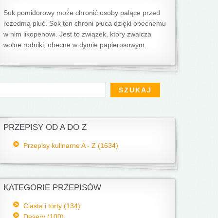
Sok pomidorowy może chronić osoby palące przed
rozedmą pluć. Sok ten chroni płuca dzięki obecnemu
w nim likopenowi. Jest to związek, który zwalcza
wolne rodniki, obecne w dymie papierosowym.
Formularz wyszukiwania
zukaj
PRZEPISY OD A DO Z
Przepisy kulinarne A - Z (1634)
KATEGORIE PRZEPISÓW
Ciasta i torty (134)
Desery (100)