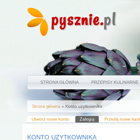
pysznie.
pl
STRONA GŁÓWNA
PRZEPISY KULINARNE
Jesteś tutaj
Strona główna
» Konto użytkownika
Karty podstawowe
Utwórz nowe konto
Zaloguj
(aktywna karta)
Prześlij nowe has
KONTO UŻYTKOWNIKA