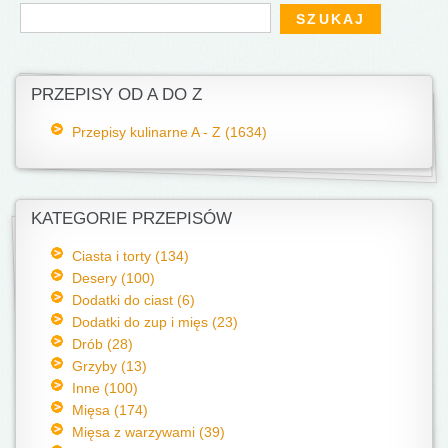
Formularz wyszukiwania
Szukaj
PRZEPISY OD A DO Z
Przepisy kulinarne A - Z (1634)
KATEGORIE PRZEPISÓW
Ciasta i torty (134)
Desery (100)
Dodatki do ciast (6)
Dodatki do zup i mięs (23)
Drób (28)
Grzyby (13)
Inne (100)
Mięsa (174)
Mięsa z warzywami (39)