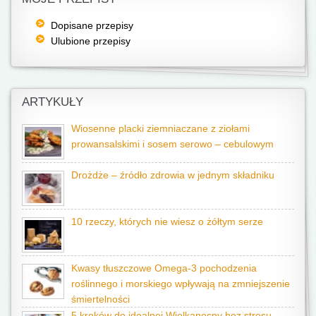
Dopisane przepisy
Ulubione przepisy
ARTYKUŁY
Wiosenne placki ziemniaczane z ziołami
prowansalskimi i sosem serowo – cebulowym
Drożdże – źródło zdrowia w jednym składniku
10 rzeczy, których nie wiesz o żółtym serze
Kwasy tłuszczowe Omega-3 pochodzenia
roślinnego i morskiego wpływają na zmniejszenie
śmiertelności
5 kroków do idealnej Wielkanocny bez stresu