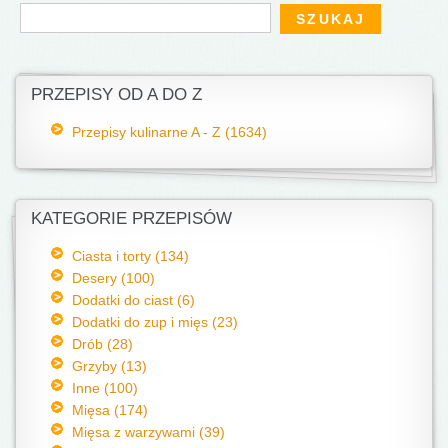
Formularz wyszukiwania
Szukaj
PRZEPISY OD A DO Z
Przepisy kulinarne A - Z (1634)
KATEGORIE PRZEPISÓW
Ciasta i torty (134)
Desery (100)
Dodatki do ciast (6)
Dodatki do zup i mięs (23)
Drób (28)
Grzyby (13)
Inne (100)
Mięsa (174)
Mięsa z warzywami (39)